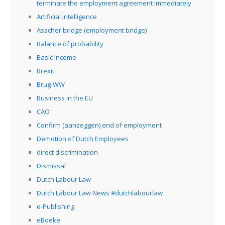
terminate the employment agreement immediately
Artificial intelligence
Asscher bridge (employment bridge)
Balance of probability
Basic Income
Brexit
Brug-WW
Business in the EU
CAO
Confirm (aanzeggen) end of employment
Demotion of Dutch Employees
direct discrimination
Dismissal
Dutch Labour Law
Dutch Labour Law News #dutchlabourlaw
e-Publishing
eBoeke