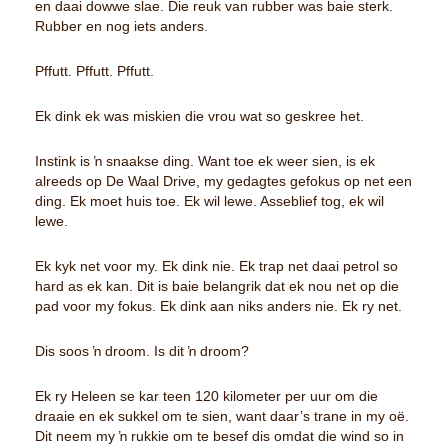
en daai dowwe slae. Die reuk van rubber was baie sterk.
Rubber en nog iets anders.
:
Pffutt. Pffutt. Pffutt.
I
:
:
Ek dink ek was miskien die vrou wat so geskree het.
Instink is ŉ snaakse ding. Want toe ek weer sien, is ek
I
alreeds op De Waal Drive, my gedagtes gefokus op net een
ding. Ek moet huis toe. Ek wil lewe. Asseblief tog, ek wil
lewe.
I
I
Ek kyk net voor my. Ek dink nie. Ek trap net daai petrol so
I
hard as ek kan. Dit is baie belangrik dat ek nou net op die
I
pad voor my fokus. Ek dink aan niks anders nie. Ek ry net.
I
Dis soos ŉ droom. Is dit ŉ droom?
Ek ry Heleen se kar teen 120 kilometer per uur om die
draaie en ek sukkel om te sien, want daar’s trane in my oë.
Dit neem my ŉ rukkie om te besef dis omdat die wind so in