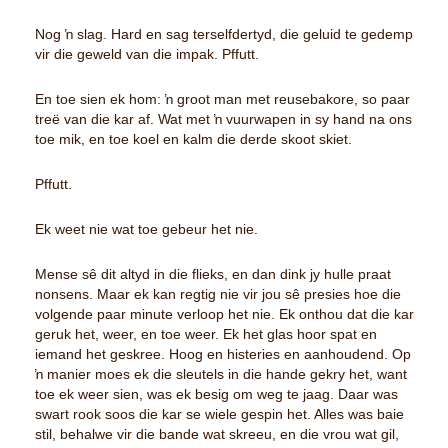
Nog ŉ slag. Hard en sag terselfdertyd, die geluid te gedemp
vir die geweld van die impak. Pffutt.
En toe sien ek hom: ŉ groot man met reusebakore, so paar
treë van die kar af. Wat met ŉ vuurwapen in sy hand na ons
toe mik, en toe koel en kalm die derde skoot skiet.
Pffutt.
Ek weet nie wat toe gebeur het nie.
Mense sê dit altyd in die flieks, en dan dink jy hulle praat
nonsens. Maar ek kan regtig nie vir jou sê presies hoe die
volgende paar minute verloop het nie. Ek onthou dat die kar
geruk het, weer, en toe weer. Ek het glas hoor spat en
iemand het geskree. Hoog en histeries en aanhoudend. Op
ŉ manier moes ek die sleutels in die hande gekry het, want
toe ek weer sien, was ek besig om weg te jaag. Daar was
swart rook soos die kar se wiele gespin het. Alles was baie
stil, behalwe vir die bande wat skreeu, en die vrou wat gil,
I