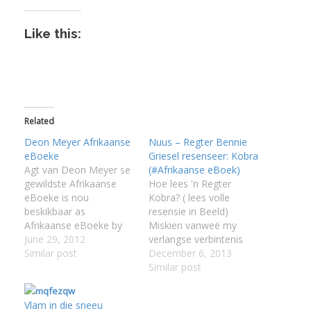
Like this:
Related
Deon Meyer Afrikaanse
Nuus – Regter Bennie
eBoeke
Griesel resenseer: Kobra
Agt van Deon Meyer se
(#Afrikaanse eBoek)
gewildste Afrikaanse
Hoe lees 'n Regter
eBoeke is nou
Kobra? ( lees volle
beskikbaar as
resensie in Beeld)
Afrikaanse eBoeke by
Miskien vanweë my
myafrikaans.com! Deon
June 29, 2012
verlangse verbintenis
Meyer word op 4 Julie
Similar post
met Deon Meyer se
December 6, 2013
1958 in die Paarl
hoof­karakter, kapt.
Similar post
gebore. Toe hy 18
Bennie Griessel van die
maande oud is, verhuis
polisie se Direktoraat vir
Vlam in die sneeu
die gesin na Klerksdorp
Prioriteitsmisdaadonder