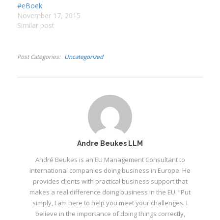
#eBoek
in die ou Wes-Transvaal.
soeke (beter bekend as
November 17, 2015
Hy begin sy skooljare
die Valke), het ek
Similar post
aan die Laerskool
onlangs die onverwagte
Meiringspark…
maar opwindende
uitnodiging van die
Post Categories
Uncategorized
boekeredakteur ontvang
om Meyer…
Andre Beukes LLM
André Beukes is an EU Management Consultant to
international companies doing business in Europe. He
provides clients with practical business support that
makes a real difference doing business in the EU. “Put
simply, I am here to help you meet your challenges. I
believe in the importance of doing things correctly,