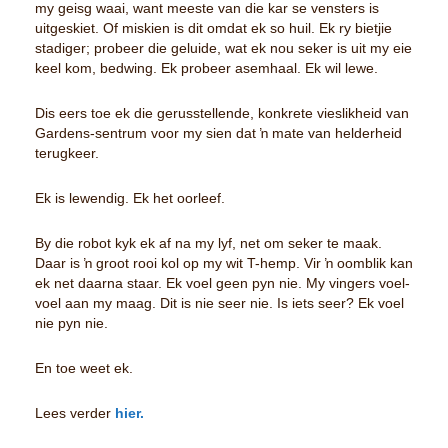
my geisg waai, want meeste van die kar se vensters is
uitgeskiet. Of miskien is dit omdat ek so huil. Ek ry bietjie
stadiger; probeer die geluide, wat ek nou seker is uit my eie
keel kom, bedwing. Ek probeer asemhaal. Ek wil lewe.
Dis eers toe ek die gerusstellende, konkrete vieslikheid van
I
Gardens-sentrum voor my sien dat ŉ mate van helderheid
terugkeer.
Ek is lewendig. Ek het oorleef.
By die robot kyk ek af na my lyf, net om seker te maak.
I
Daar is ŉ groot rooi kol op my wit T-hemp. Vir ŉ oomblik kan
I
ek net daarna staar. Ek voel geen pyn nie. My vingers voel-
I
voel aan my maag. Dit is nie seer nie. Is iets seer? Ek voel
nie pyn nie.
I
I
En toe weet ek.
Lees verder
hier.