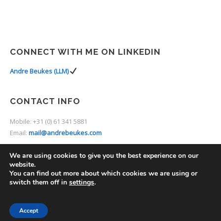
CONNECT WITH ME ON LINKEDIN
Andre Beukes (LLM)
CONTACT INFO
Mobile: +31 (0) 61 341 5881
Email:
mail@andrebeukes.com
We are using cookies to give you the best experience on our
website.
You can find out more about which cookies we are using or
switch them off in
settings
.
2014 © Thine. Premium Theme by
UXbarn
.
Accept