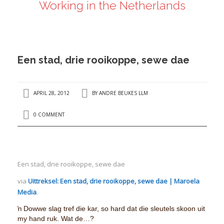
Working in the Netherlands
ANDRÉ BEUKES
INTERNATIONAL AND EU LABOUR LAW
PRIVACY POLICY
Een stad, drie rooikoppe, sewe dae
I
APRIL 28, 2012
BY
ANDRE BEUKES LLM
I
0 COMMENT
Een stad, drie rooikoppe, sewe dae
via
Uittreksel: Een stad, drie rooikoppe, sewe dae | Maroela
Media
.
ŉ Dowwe slag tref die kar, so hard dat die sleutels skoon uit
my hand ruk. Wat de…?