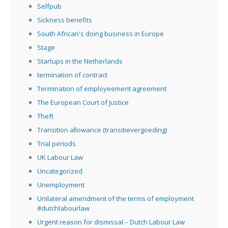
Selfpub
Sickness benefits
South African's doing business in Europe
Stage
Startups in the Netherlands
termination of contract
Termination of employeement agreement
The European Court of Justice
Theft
Transition allowance (transitievergoeding)
Trial periods
UK Labour Law
Uncategorized
Unemployment
Unilateral amendment of the terms of employment
#dutchlabourlaw
Urgent reason for dismissal – Dutch Labour Law