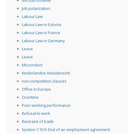
IVA sub-scheme
Job polarization
Labour Law
Labour Law in Estonia
Labour Law in France
Labour Law in Germany
Leave
Leave
Misconduct
Nederlandse Arbeidsrecht
non-competition clauses
Office in Europe
Overtime
Poor working performance
Refusal to work
Restraint of trade
Section 7.10.9. End of an employment agreement