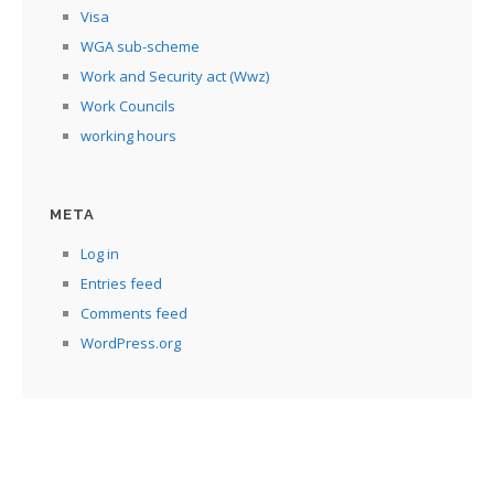
Visa
WGA sub-scheme
Work and Security act (Wwz)
Work Councils
working hours
META
Log in
Entries feed
Comments feed
WordPress.org