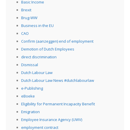
Basic Income
Brexit
Brug-WW
Business in the EU
CAO
Confirm (aanzeggen) end of employment
Demotion of Dutch Employees
direct discrimination
Dismissal
Dutch Labour Law
Dutch Labour Law News #dutchlabourlaw
e-Publishing
eBoeke
Eligibility for Permanent Incapacity Benefit
Emigration
Employee Insurance Agency (UWV)
employment contract