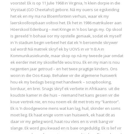
voorstel: Ek is op 11 Julie 1968 in Virginia, ’n klein dorpie in die
Vrystaat (GO Cheetahs!) gebore. Ná my ouers se egskeiding
het ek en my ma na Bloemfontein verhuis, waar ek my
laerskoolloopbaan voltooi het. Ek het in 1986 matrikuleer aan
Höerskool Edenburg – met Kringe in ’n bos langs my. Op skool
is gereeld ’n bohaai oor my opstelle gemaak, sodat ek myself
in ’n stadium begin verbeel het dat ek ’n beroemde skrywer
sal word! Ná matriek skryf ek by UOVS in vir ’n B.A in
Kommunikasiekunde, maar skop op ná my tweede jaar omdat
ek eerder met my skoolliefde wou trou. Ek en my man is nou
negentien jaar getroud – en het twee pragtige kinders. Ons
woon in die Oos-Kaap. Behalwe vir die algemene huiswerk
hou ek my bedags besig met handwerk – scrapbooking,
borduur, en brei. Snags skryf ek verbete in Afrikaans uit die
koudste kamer in die huis – niemand het kans gesien vir die
koue vertrek nie, en nou noem ek dit met trots my “kantoor”.
Ek is ’n doodgewone mens wat kan lag, huil, skinder en soms
moet lieg. Ek haat enige vorm van huiswerk, ek haat dit as
daar vir my gelieg word, haat rou vleis en is vrek bang vir
slange. Ek word gou kwaad en is baie ongeduldig. Ek is lief vir
I