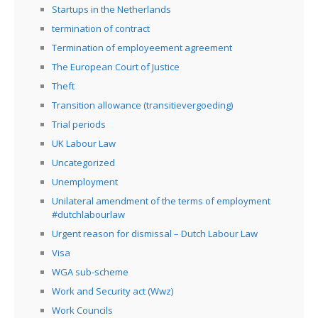
Startups in the Netherlands
termination of contract
Termination of employeement agreement
The European Court of Justice
Theft
Transition allowance (transitievergoeding)
Trial periods
UK Labour Law
Uncategorized
Unemployment
Unilateral amendment of the terms of employment
#dutchlabourlaw
Urgent reason for dismissal – Dutch Labour Law
Visa
WGA sub-scheme
Work and Security act (Wwz)
Work Councils