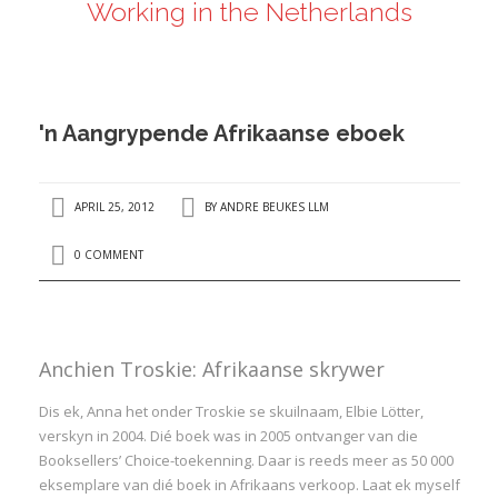
Working in the Netherlands
ANDRÉ BEUKES
INTERNATIONAL AND EU LABOUR LAW
PRIVACY POLICY
'n Aangrypende Afrikaanse eboek
I
APRIL 25, 2012
BY
ANDRE BEUKES LLM
I
0 COMMENT
Anchien Troskie: Afrikaanse skrywer
Dis ek, Anna het onder Troskie se skuilnaam, Elbie Lötter,
verskyn in 2004. Dié boek was in 2005 ontvanger van die
Booksellers’ Choice-toekenning. Daar is reeds meer as 50 000
eksemplare van dié boek in Afrikaans verkoop. Laat ek myself