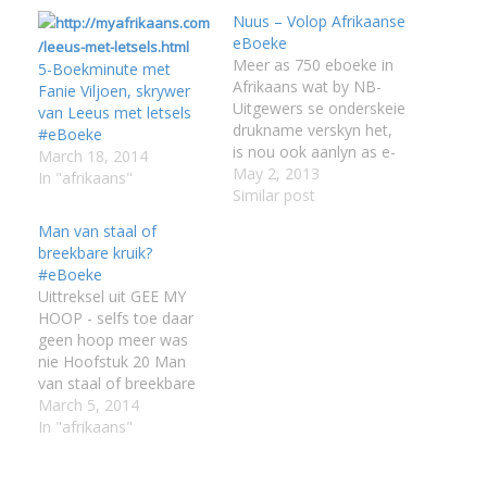
Nuus – Volop Afrikaanse
eBoeke
Meer as 750 eboeke in
5-Boekminute met
Afrikaans wat by NB-
Fanie Viljoen, skrywer
Uitgewers se onderskeie
van Leeus met letsels
drukname verskyn het,
#eBoeke
is nou ook aanlyn as e-
March 18, 2014
boeke ook beskikbaar
May 2, 2013
In "afrikaans"
by myafrikaans.com. Dit
Similar post
sluit in topverkoper-
Man van staal of
boeke deur Deon
breekbare kruik?
Meyer, Marita van der
#eBoeke
Vyver, Anchien Troskie,
Uittreksel uit GEE MY
Dana Snyman en Ena
HOOP - selfs toe daar
Murray. Die e-boeke kan
geen hoop meer was
op enige e-boekleser,
nie Hoofstuk 20 Man
tablet, rekenaar…
van staal of breekbare
kruik? Elkeen van ons
March 5, 2014
het waarskynlik ’n
In "afrikaans"
gunsteling
Bybelgedeelte of ’n