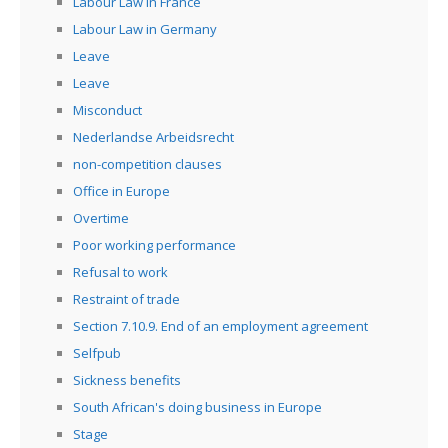
Labour Law in France
Labour Law in Germany
Leave
Leave
Misconduct
Nederlandse Arbeidsrecht
non-competition clauses
Office in Europe
Overtime
Poor working performance
Refusal to work
Restraint of trade
Section 7.10.9. End of an employment agreement
Selfpub
Sickness benefits
South African's doing business in Europe
Stage