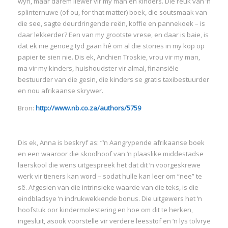
wyn, maar darem liewer vir my man en kinders. Die reuk van ’n
splinternuwe (of ou, for that matter) boek, die soutsmaak van
:
die see, sagte deurdringende reën, koffie en pannekoek – is
daar lekkerder? Een van my grootste vrese, en daar is baie, is
I
dat ek nie genoeg tyd gaan hê om al die stories in my kop op
:
:
papier te sien nie. Dis ek, Anchien Troskie, vrou vir my man,
ma vir my kinders, huishoudster vir almal, finansiële
bestuurder van die gesin, die kinders se gratis taxibestuurder
I
en nou afrikaanse skrywer.
Bron:
http://www.nb.co.za/authors/5759
I
I
I
Dis ek, Anna is beskryf as: “‘n Aangrypende afrikaanse boek
en een waaroor die skoolhoof van ‘n plaaslike middestadse
I
laerskool die wens uitgespreek het dat dit ‘n voorgeskrewe
I
werk vir tieners kan word – sodat hulle kan leer om “nee” te
sê. Afgesien van die intrinsieke waarde van die teks, is die
eindbladsye ‘n indrukwekkende bonus. Die uitgewers het ‘n
hoofstuk oor kindermolestering en hoe om dit te herken,
ingesluit, asook voorstelle vir verdere leesstof en ‘n lys tolvrye