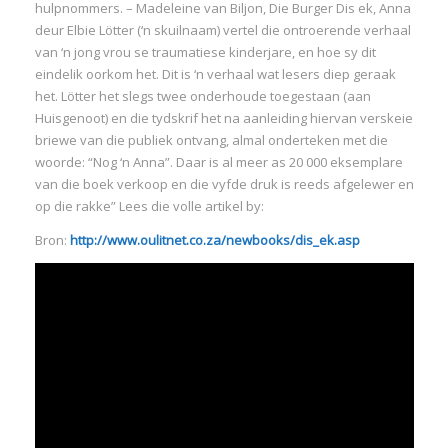
hulpnommers. – Madeleine van Biljon, Die Burger Dis ek, Anna
deur Elbie Lötter (‘n skuilnaam) vertel die ontroerende verhaal
van ‘n jong vrou se traumatiese kinderjare, en hoe sy dit
eindelik oorkom het. Dit is ‘n verhaal wat lesers diep geraak
het. Lötter het slegs twee onderhoude toegestaan (aan
Huisgenoot) en die tydskrif het na aanleiding hiervan verskeie
I
briewe van die publiek ontvang, almal onderteken met die
woorde: “Nog ‘n Anna”. Daar is al meer as 20 000 eksemplare
van die boek verkoop en die vyfde druk is reeds afgelewer en
op die rakke” Lees die volle artikel by:
Bron:
http://www.oulitnet.co.za/newbooks/dis_ek.asp
I
I
I
I
I