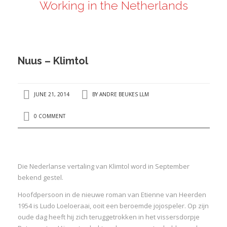
Working in the Netherlands
ANDRÉ BEUKES
INTERNATIONAL AND EU LABOUR LAW
PRIVACY POLICY
Nuus – Klimtol
I
JUNE 21, 2014
BY
ANDRE BEUKES LLM
I
0 COMMENT
Die Nederlanse vertaling van Klimtol word in September
bekend gestel.
Hoofdpersoon in de nieuwe roman van Etienne van Heerden
1954 is Ludo Loeloeraai, ooit een beroemde jojospeler. Op zijn
oude dag heeft hij zich teruggetrokken in het vissersdorpje