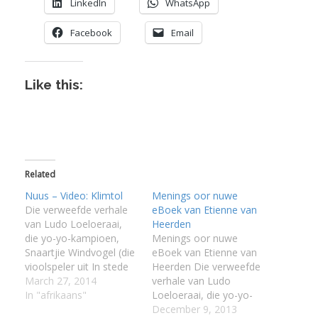
LinkedIn
WhatsApp
:
Facebook
Email
I
:
:
Like this:
I
I
Related
I
I
Nuus – Video: Klimtol
Menings oor nuwe
Die verweefde verhale
eBoek van Etienne van
I
van Ludo Loeloeraai,
Heerden
die yo-yo-kampioen,
Menings oor nuwe
I
Snaartjie Windvogel (die
eBoek van Etienne van
vioolspeler uit In stede
Heerden Die verweefde
van liefde, wat op
March 27, 2014
verhale van Ludo
Matjiesfontein
In "afrikaans"
Loeloeraai, die yo-yo-
grootword en as ’n
kampioen, Snaartjie
December 9, 2013