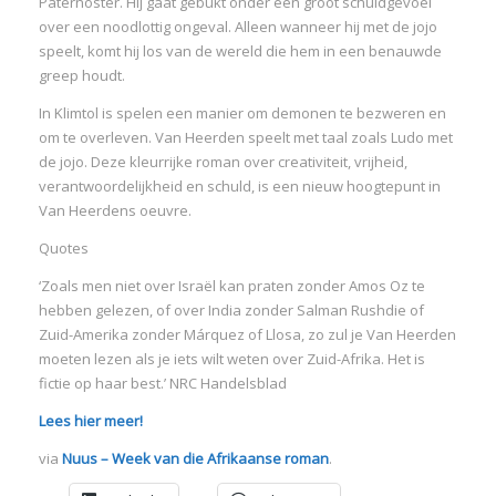
Paternoster. Hij gaat gebukt onder een groot schuldgevoel
over een noodlottig ongeval. Alleen wanneer hij met de jojo
speelt, komt hij los van de wereld die hem in een benauwde
greep houdt.
In Klimtol is spelen een manier om demonen te bezweren en
om te overleven. Van Heerden speelt met taal zoals Ludo met
de jojo. Deze kleurrijke roman over creativiteit, vrijheid,
verantwoordelijkheid en schuld, is een nieuw hoogtepunt in
Van Heerdens oeuvre.
Quotes
‘Zoals men niet over Israël kan praten zonder Amos Oz te
hebben gelezen, of over India zonder Salman Rushdie of
Zuid-Amerika zonder Márquez of Llosa, zo zul je Van Heerden
moeten lezen als je iets wilt weten over Zuid-Afrika. Het is
fictie op haar best.’ NRC Handelsblad
Lees hier meer!
via
Nuus – Week van die Afrikaanse roman
.
I