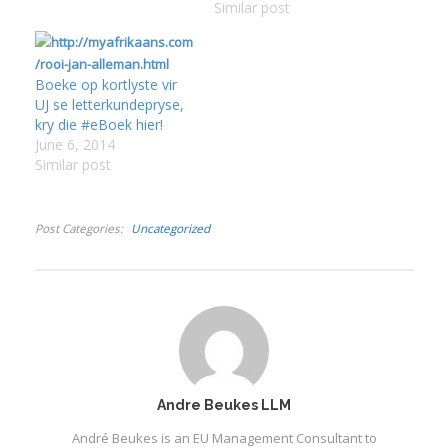
sekswerker in die Kaap
Windvogel (die
Similar post
beland), Elsabé en Doris
vioolspeler uit In stede
Steyn, en Eenslie Maree,
van liefde, wat op
die Adelbors, vorm die
Matjiesfontein
Boeke op kortlyste vir
basis van hierdie
grootword en as ’n
UJ se letterkundepryse,
langverwagte roman.
sekswerker in die Kaap
I
kry die #eBoek hier!
Dis hulle almal se
beland), Elsabé en Doris
June 6, 2014
geskiedenis,…
Steyn, en Eenslie Maree,
Similar post
die Adelbors, vorm die
basis van…
Post Categories
Uncategorized
I
I
I
I
I
Andre Beukes LLM
André Beukes is an EU Management Consultant to