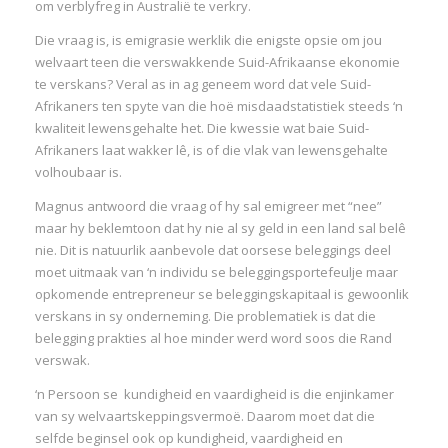
om verblyfreg in Australië te verkry.
Die vraag is, is emigrasie werklik die enigste opsie om jou
welvaart teen die verswakkende Suid-Afrikaanse ekonomie
te verskans? Veral as in ag geneem word dat vele Suid-
Afrikaners ten spyte van die hoë misdaadstatistiek steeds ‘n
kwaliteit lewensgehalte het. Die kwessie wat baie Suid-
Afrikaners laat wakker lê, is of die vlak van lewensgehalte
volhoubaar is.
Magnus antwoord die vraag of hy sal emigreer met “nee”
maar hy beklemtoon dat hy nie al sy geld in een land sal belê
nie. Dit is natuurlik aanbevole dat oorsese beleggings deel
moet uitmaak van ‘n individu se beleggingsportefeulje maar
opkomende entrepreneur se beleggingskapitaal is gewoonlik
verskans in sy onderneming. Die problematiek is dat die
belegging prakties al hoe minder werd word soos die Rand
verswak.
‘n Persoon se kundigheid en vaardigheid is die enjinkamer
van sy welvaartskeppingsvermoë. Daarom moet dat die
selfde beginsel ook op kundigheid, vaardigheid en
I