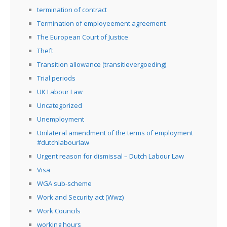
termination of contract
Termination of employeement agreement
The European Court of Justice
Theft
Transition allowance (transitievergoeding)
Trial periods
UK Labour Law
Uncategorized
Unemployment
Unilateral amendment of the terms of employment
#dutchlabourlaw
Urgent reason for dismissal – Dutch Labour Law
Visa
WGA sub-scheme
Work and Security act (Wwz)
Work Councils
working hours