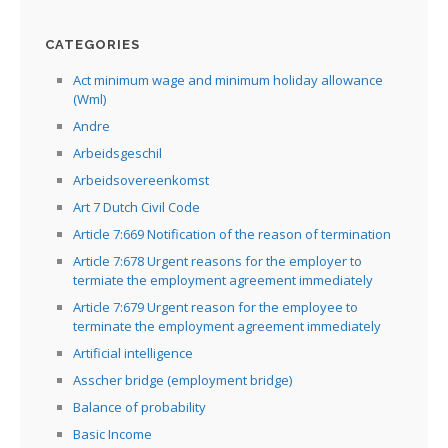
CATEGORIES
Act minimum wage and minimum holiday allowance
(Wml)
Andre
Arbeidsgeschil
Arbeidsovereenkomst
Art 7 Dutch Civil Code
Article 7:669 Notification of the reason of termination
Article 7:678 Urgent reasons for the employer to
termiate the employment agreement immediately
Article 7:679 Urgent reason for the employee to
terminate the employment agreement immediately
Artificial intelligence
Asscher bridge (employment bridge)
Balance of probability
Basic Income