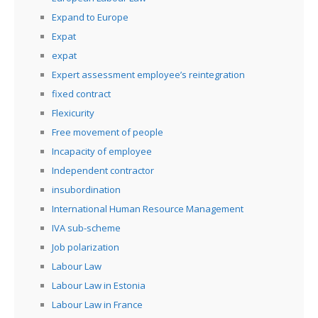
Expand to Europe
Expat
expat
Expert assessment employee’s reintegration
fixed contract
Flexicurity
Free movement of people
Incapacity of employee
Independent contractor
insubordination
International Human Resource Management
IVA sub-scheme
Job polarization
Labour Law
Labour Law in Estonia
Labour Law in France