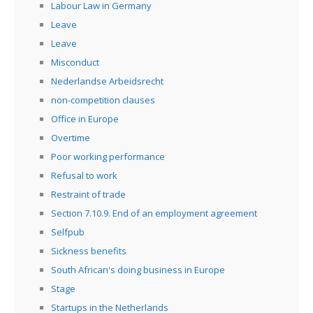
Labour Law in Germany
Leave
Leave
Misconduct
Nederlandse Arbeidsrecht
non-competition clauses
Office in Europe
Overtime
Poor working performance
Refusal to work
Restraint of trade
Section 7.10.9. End of an employment agreement
Selfpub
Sickness benefits
South African's doing business in Europe
Stage
Startups in the Netherlands