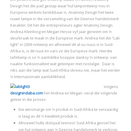
Design het die pad gestap waar hul lampontwerp nou in
Europese winkels beskikbaar is. Anatomy Design het twee
nuwe lampe in die versameling van die Deense handelsmerk
Karakter. Dit het die entrepreneurs agter Anatomy Design
Andrea Kleinloog en Megan Hesse vyf jaar geneem om ‘n
I
deurbraak te maak in die Europese mark. Andrea het die “Lab
light” in 2009 ontwerp en alhoewel dit al ou nuus is in Suid-
Afrika is, is dit nuut en vars vir die Europese mark. Hierdie
tafellamp is so ‘n aanloklike kooppie danksy ‘n ontwerp van
naakte funksionaliteit wat getemper met nostalgie. Daar is
niks aan die lamp wat Suid-Afrika skreeu nie, maar het eerder
I
‘n internasionale aanloklikheid.
I
I
Volgens
designindaba.com
het Andrea en Megan veral die volgende
I
geleer in die proses:
I
Die winsmarge om ‘n produk in Suid-Afrika te vervaardig
is laag as dit ‘n kwaliteit produk is.
Alhoewel hulle dislojaal teenoor Suid-Afrika gevoel het
om hul ontwerp aan ‘n Deense handelsmerk te verkoop