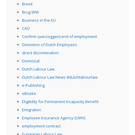
Brexit
Brug-WW
Business in the EU
CAO
Confirm (aanzeggen) end of employment
Demotion of Dutch Employees
direct discrimination
Dismissal
Dutch Labour Law
Dutch Labour Law News #dutchlabourlaw
e-Publishing
eBoeke
Eligibility for Permanent Incapacity Benefit
Emigration
Employee Insurance Agency (UWV)
employment contract
European Labour Law