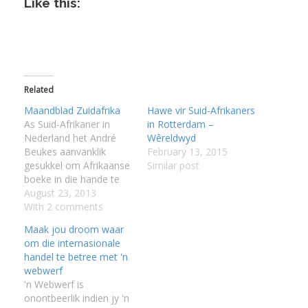
Like this:
Related
Maandblad Zuidafrika
Hawe vir Suid-Afrikaners
As Suid-Afrikaner in
in Rotterdam –
Nederland het André
Wêreldwyd
Beukes aanvanklik
February 13, 2015
gesukkel om Afrikaanse
Similar post
boeke in die hande te
kry. Maar ’n Boer maak
August 23, 2013
’n plan. En nou kan almal
With 2 comments
daarvan meeprofiteer.
Maak jou droom waar
Hy het boeke uit Suid-
om die internasionale
Afrika bestel en baie
handel te betree met 'n
groot geskrik vir hoe
webwerf
duur dit was, vertel
'n Webwerf is
André Beukes. ‘En dan…
onontbeerlik indien jy 'n