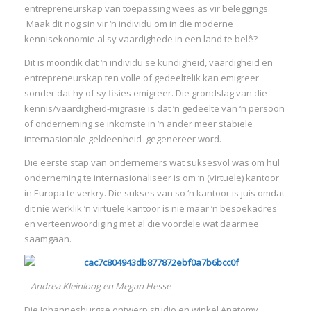
entrepreneurskap van toepassing wees as vir beleggings.
:
Maak dit nog sin vir ‘n individu om in die moderne
kennisekonomie al sy vaardighede in een land te belê?
I
Dit is moontlik dat ‘n individu se kundigheid, vaardigheid en
:
:
entrepreneurskap ten volle of gedeeltelik kan emigreer
sonder dat hy of sy fisies emigreer. Die grondslag van die
kennis/vaardigheid-migrasie is dat ‘n gedeelte van ‘n persoon
I
of onderneming se inkomste in ‘n ander meer stabiele
internasionale geldeenheid gegenereer word.
I
Die eerste stap van ondernemers wat suksesvol was om hul
I
onderneming te internasionaliseer is om ‘n (virtuele) kantoor
I
in Europa te verkry. Die sukses van so ‘n kantoor is juis omdat
dit nie werklik ‘n virtuele kantoor is nie maar ‘n besoekadres
I
en verteenwoordiging met al die voordele wat daarmee
I
saamgaan.
Andrea Kleinloog en Megan Hesse
Die Johannesburgse ontwerp studio en winkel Anatomy