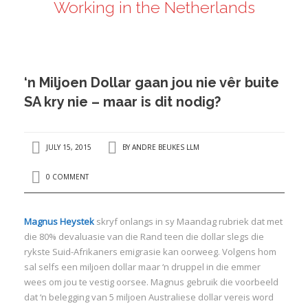
Working in the Netherlands
ANDRÉ BEUKES
INTERNATIONAL AND EU LABOUR LAW
PRIVACY POLICY
‘n Miljoen Dollar gaan jou nie vêr buite
I
SA kry nie – maar is dit nodig?
I
JULY 15, 2015
BY
ANDRE BEUKES LLM
0 COMMENT
Magnus Heystek
skryf onlangs in sy Maandag rubriek dat met
die 80% devaluasie van die Rand teen die dollar slegs die
rykste Suid-Afrikaners emigrasie kan oorweeg. Volgens hom
sal selfs een miljoen dollar maar ‘n druppel in die emmer
wees om jou te vestig oorsee. Magnus gebruik die voorbeeld
dat ‘n belegging van 5 miljoen Australiese dollar vereis word