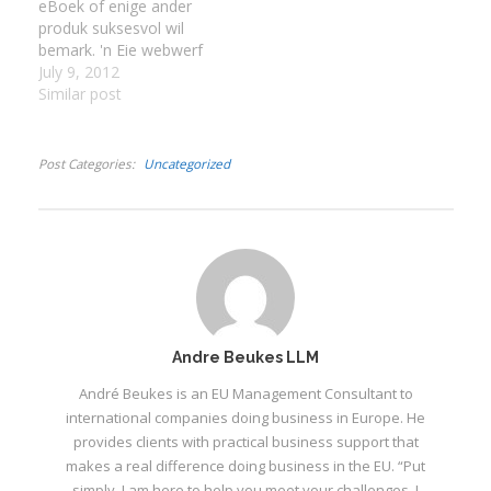
eBoek of enige ander
produk suksesvol wil
bemark. 'n Eie webwerf
vir jou produk het die
July 9, 2012
volgende voordele: -
Similar post
Kredietwaardigheid,
Kredietwaardigheid,
Kredietwaardigheid, -
Post Categories
Uncategorized
Kliënte en
besigheidsvennote sal
jou ernstiger opneem, -
Die eBoek, produk of
diens sal gelys word
deur Internet-
soekmasjiene wat…
Andre Beukes LLM
André Beukes is an EU Management Consultant to
international companies doing business in Europe. He
provides clients with practical business support that
makes a real difference doing business in the EU. “Put
simply, I am here to help you meet your challenges. I