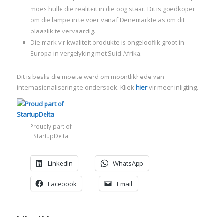
I
moes hulle die realiteit in die oog staar. Dit is goedkoper
om die lampe in te voer vanaf Denemarkte as om dit
I
plaaslik te vervaardig.
Die mark vir kwaliteit produkte is ongelooflik groot in
I
Europa in vergelyking met Suid-Afrika.
I
Dit is beslis die moeite werd om moontlikhede van
internasionalisering te ondersoek. Kliek
hier
vir meer inligting.
Proudly part of
StartupDelta
LinkedIn
WhatsApp
Facebook
Email