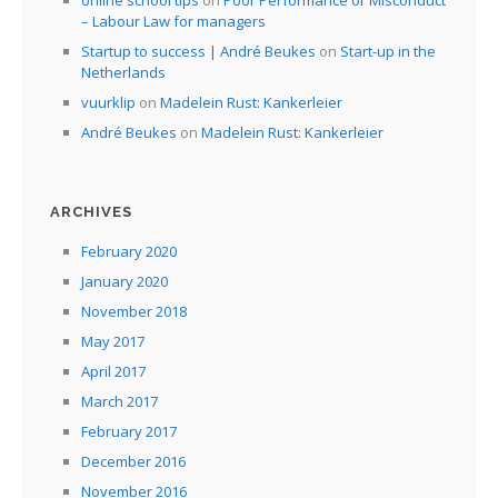
online school tips
on
Poor Performance or Misconduct
– Labour Law for managers
Startup to success | André Beukes
on
Start-up in the
Netherlands
vuurklip
on
Madelein Rust: Kankerleier
André Beukes
on
Madelein Rust: Kankerleier
ARCHIVES
February 2020
January 2020
November 2018
May 2017
April 2017
March 2017
February 2017
December 2016
November 2016