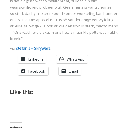
is dat diegene wat so maklik praat, hulleself in alle
waarskynlikheid probeer bluf. Geen mens is vanuit homself
so sterk dat hy alle teenspoed sonder worsteling kan hanteer
en dra nie. Die apostel Paulus sê sonder enige vertwyfeling
vir elke gelowige – ja ook vir die oënskynlik sterk, macho mens
– “Ons wat hierdie skat in ons het, is maar kleipotte wat maklik
I
breek.”
via
stefan s – Skrywers
.
LinkedIn
WhatsApp
Facebook
Email
I
I
I
Like this:
I
I