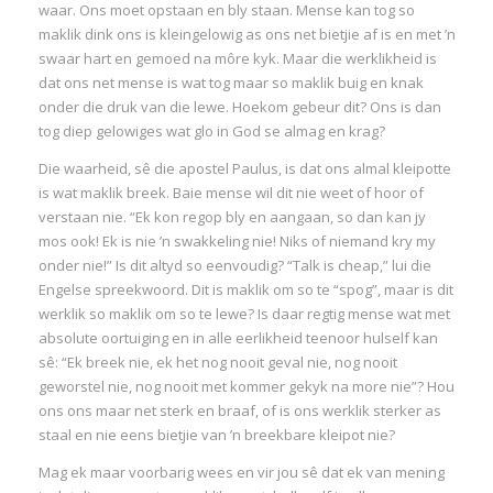
waar. Ons moet opstaan en bly staan. Mense kan tog so
:
maklik dink ons is kleingelowig as ons net bietjie af is en met ’n
swaar hart en gemoed na môre kyk. Maar die werklikheid is
I
dat ons net mense is wat tog maar so maklik buig en knak
onder die druk van die lewe. Hoekom gebeur dit? Ons is dan
:
:
tog diep gelowiges wat glo in God se almag en krag?
Die waarheid, sê die apostel Paulus, is dat ons almal kleipotte
I
is wat maklik breek. Baie mense wil dit nie weet of hoor of
verstaan nie. “Ek kon regop bly en aangaan, so dan kan jy
mos ook! Ek is nie ’n swakkeling nie! Niks of niemand kry my
I
onder nie!” Is dit altyd so eenvoudig? “Talk is cheap,” lui die
I
Engelse spreekwoord. Dit is maklik om so te “spog”, maar is dit
I
werklik so maklik om so te lewe? Is daar regtig mense wat met
I
absolute oortuiging en in alle eerlikheid teenoor hulself kan
sê: “Ek breek nie, ek het nog nooit geval nie, nog nooit
I
geworstel nie, nog nooit met kommer gekyk na more nie”? Hou
ons ons maar net sterk en braaf, of is ons werklik sterker as
staal en nie eens bietjie van ’n breekbare kleipot nie?
Mag ek maar voorbarig wees en vir jou sê dat ek van mening