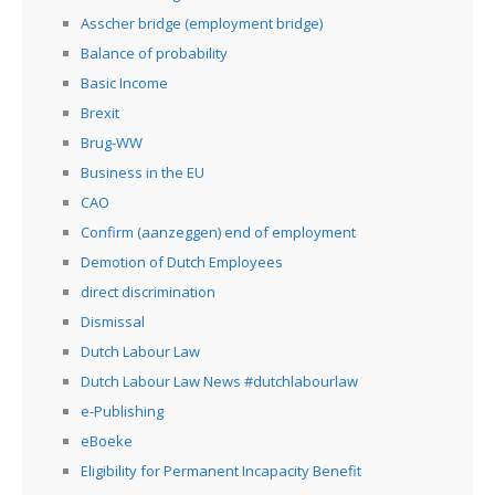
Asscher bridge (employment bridge)
Balance of probability
Basic Income
Brexit
Brug-WW
Business in the EU
CAO
Confirm (aanzeggen) end of employment
Demotion of Dutch Employees
direct discrimination
Dismissal
Dutch Labour Law
Dutch Labour Law News #dutchlabourlaw
e-Publishing
eBoeke
Eligibility for Permanent Incapacity Benefit