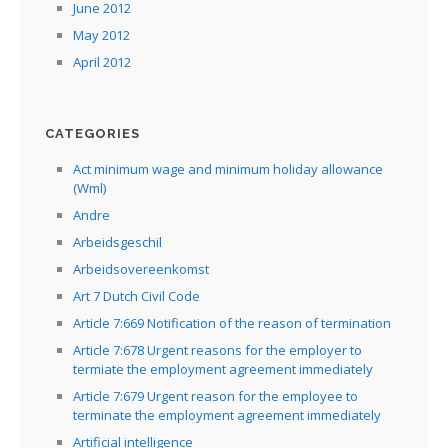
June 2012
May 2012
April 2012
CATEGORIES
Act minimum wage and minimum holiday allowance
(Wml)
Andre
Arbeidsgeschil
Arbeidsovereenkomst
Art 7 Dutch Civil Code
Article 7:669 Notification of the reason of termination
Article 7:678 Urgent reasons for the employer to
termiate the employment agreement immediately
Article 7:679 Urgent reason for the employee to
terminate the employment agreement immediately
Artificial intelligence