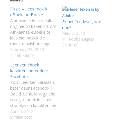
Related
I
Fiksie – Lees maklik
eBoeke #eBoeke
I
Alhoewel e-lesers dalk
Ek het 'n e-leser, wat
nog nie so bekend is om
nou?
I
Afrikaanse eBoeke te
May 8, 2012
lees nie, beskik die
In "Adobe Digital
meeste huishoudings
I
Editions"
wel oor 'n Android
February 23, 2014
toestel,'n iPad/iPhone
In "afrikaans"
of oor 'n Blackberry
Leer ken eboek
slimfoon. Met 'n
karakters beter deur
mobiele toestel soos 'n
Facebook
selfoon is dit moontlik
Pols: Leer ken karakters
om jou versameling
beter deur Facebook |
gunsteling Afrikaanse
Beeld. Lank, lank gelede
eBoeke in jou broeksak
sou jy ’n boek lees, die
of handsak…
storielyn en karakters by
jou boekklub bespreek
April 4, 2012
en in die stilligheid
Similar post
bespiegel oor die
hoofkarakters se