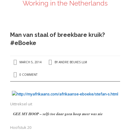
Working in the Netherlands
ANDRÉ BEUKES
INTERNATIONAL AND EU LABOUR LAW
PRIVACY POLICY
Man van staal of breekbare kruik?
I
#eBoeke
I
MARCH 5, 2014
BY
ANDRE BEUKES LLM
0 COMMENT
Uittreksel uit
GEE MY HOOP – selfs toe daar geen hoop meer was nie
Hoofstuk 20