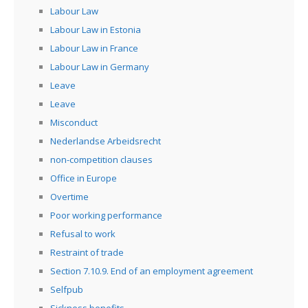
Labour Law
Labour Law in Estonia
Labour Law in France
Labour Law in Germany
Leave
Leave
Misconduct
Nederlandse Arbeidsrecht
non-competition clauses
Office in Europe
Overtime
Poor working performance
Refusal to work
Restraint of trade
Section 7.10.9. End of an employment agreement
Selfpub
Sickness benefits