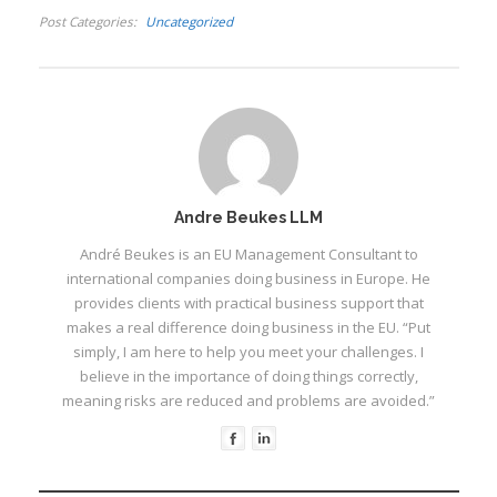
besluite. Digitale
Post Categories
Uncategorized
leeservarings en
veldtogte om eboeke
op interaktiewe maniere
te bemark bied egter
aan lesers…
Andre Beukes LLM
André Beukes is an EU Management Consultant to
international companies doing business in Europe. He
provides clients with practical business support that
makes a real difference doing business in the EU. “Put
simply, I am here to help you meet your challenges. I
believe in the importance of doing things correctly,
meaning risks are reduced and problems are avoided.”