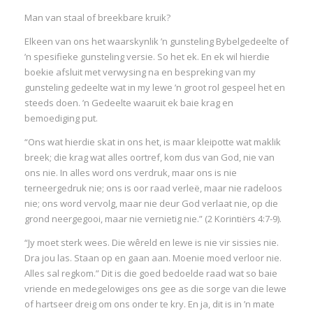
Man van staal of breekbare kruik?
Elkeen van ons het waarskynlik ’n gunsteling Bybelgedeelte of
’n spesifieke gunsteling versie. So het ek. En ek wil hierdie
boekie afsluit met verwysing na en bespreking van my
gunsteling gedeelte wat in my lewe ’n groot rol gespeel het en
steeds doen. ’n Gedeelte waaruit ek baie krag en
bemoediging put.
“Ons wat hierdie skat in ons het, is maar kleipotte wat maklik
breek; die krag wat alles oortref, kom dus van God, nie van
ons nie. In alles word ons verdruk, maar ons is nie
terneergedruk nie; ons is oor raad verleë, maar nie radeloos
nie; ons word vervolg, maar nie deur God verlaat nie, op die
grond neergegooi, maar nie vernietig nie.” (2 Korintiërs 4:7-9).
“Jy moet sterk wees. Die wêreld en lewe is nie vir sissies nie.
Dra jou las. Staan op en gaan aan. Moenie moed verloor nie.
Alles sal regkom.” Dit is die goed bedoelde raad wat so baie
vriende en medegelowiges ons gee as die sorge van die lewe
of hartseer dreig om ons onder te kry. En ja, dit is in ’n mate
I