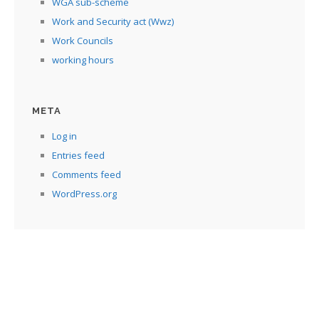
WGA sub-scheme
Work and Security act (Wwz)
Work Councils
working hours
META
Log in
Entries feed
Comments feed
WordPress.org