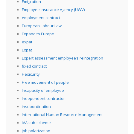
Emigration
Employee Insurance Agency (UWV)
employment contract
European Labour Law
Expand to Europe
expat
Expat
Expert assessment employee’s reintegration
fixed contract
Flexicurity
Free movement of people
Incapacity of employee
Independent contractor
insubordination
International Human Resource Management
IVA sub-scheme
Job polarization