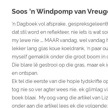
Soos ‘n Windpomp van Vreugd
‘n Dagboek vol afsprake, gespreksgeleen
dat stil word en reflekteer, nie iets is wa
my lewe nie ….. MAAR vandag, wel vandag h
lekker lang glas koue koeldrank, ‘n paar o
myself gemaklik onder die groot boom in o
Die blare lê gestrooi op die gras, maar ek i
en ontspan.
Ek tel die eerste van die hopie tydskrifte
tog nie so ver agter wees nie, ek glimlag 
boek blaai. My oog vang die artikel van Li
onder aan die artikel lees ek die volgende