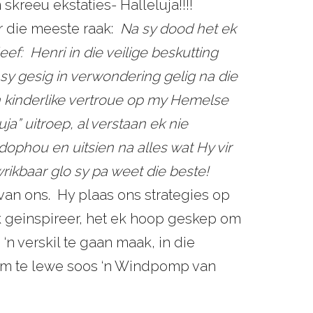
 skreeu ekstaties- Halleluja!!!!
er die meeste raak:
Na sy dood het ek
eef: Henri in die veilige beskutting
 sy gesig in verwondering gelig na die
 kinderlike vertroue op my Hemelse
uja” uitroep, al verstaan ek nie
dophou en uitsien na alles wat Hy vir
rikbaar glo sy pa weet die beste!
van ons. Hy plaas ons strategies op
 ek geinspireer, het ek hoop geskep om
 ‘n verskil te gaan maak, in die
om te lewe soos ‘n Windpomp van