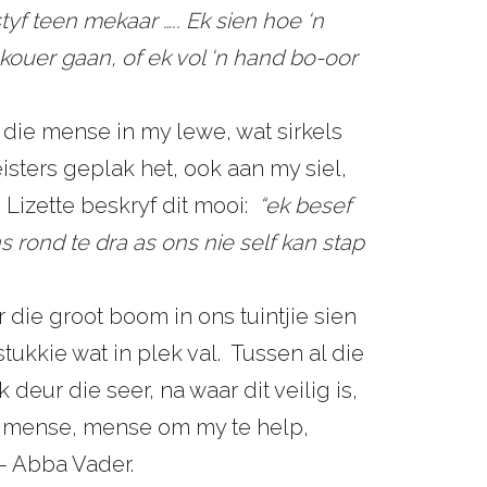
yf teen mekaar ….. Ek sien hoe ‘n
kouer gaan, of ek vol ‘n hand bo-oor
 die mense in my lewe, wat sirkels
isters geplak het, ook aan my siel,
. Lizette beskryf dit mooi:
“ek besef
rond te dra as ons nie self kan stap
 die groot boom in ons tuintjie sien
stukkie wat in plek val. Tussen al die
deur die seer, na waar dit veilig is,
Hy mense, mense om my te help,
– Abba Vader.