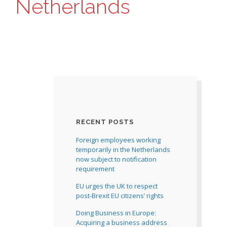
Netherlands
RECENT POSTS
Foreign employees working
temporarily in the Netherlands
now subject to notification
requirement
EU urges the UK to respect
post-Brexit EU citizens’ rights
Doing Business in Europe:
Acquiring a business address