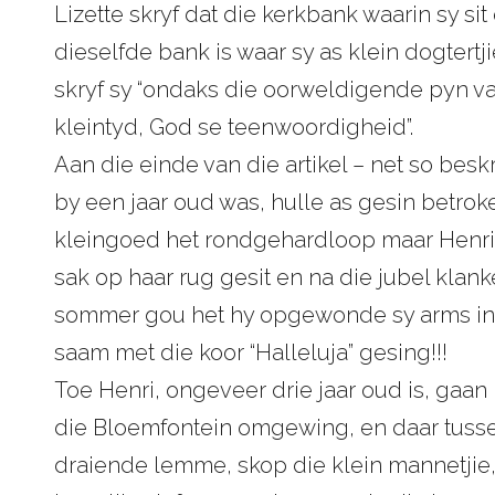
Lizette skryf dat die kerkbank waarin sy si
dieselfde bank is waar sy as klein dogtertj
skryf sy “ondaks die oorweldigende pyn va
kleintyd, God se teenwoordigheid”.
Aan die einde van die artikel – net so bes
by een jaar oud was, hulle as gesin betro
kleingoed het rondgehardloop maar Henri 
sak op haar rug gesit en na die jubel klank
sommer gou het hy opgewonde sy arms in d
saam met die koor “Halleluja” gesing!!!
Toe Henri, ongeveer drie jaar oud is, gaan
die Bloemfontein omgewing, en daar tus
draiende lemme, skop die klein mannetjie, w