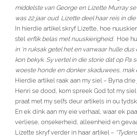
middelste van George en Lizette Murray se 
was 22 jaar oud. Lizette deel haar reis in d
In hierdie artikel skryf Lizette, hoe nuuskie
stel
erflik belas met nuuskierigheid.
Hoe hu
in ‘n ruksak getel het en vanwaar hulle dus
kon bekyk. Sy vertel in die storie dat op P
woeste honde en donker skaduwees, mak e
Hierdie artikel raak aan my siel – Byna drie 
Henri se dood, kom spreek God tot my siel 
praat met my selfs deur artikels in ou tydskr
En ek dink aan my eie verhaal, waar ek pa
verliese, onsekerheid, alleenheid en gevaa
Lizette skryf verder in haar artikel –
“Tydens