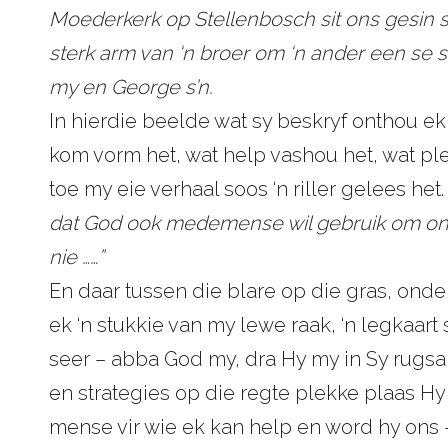
Moederkerk op Stellenbosch sit ons gesin st
sterk arm van ‘n broer om ‘n ander een se s
my en George s’n.
In hierdie beelde wat sy beskryf onthou ek
kom vorm het, wat help vashou het, wat ple
toe my eie verhaal soos ‘n riller gelees het
dat God ook medemense wil gebruik om ons 
nie ……”
En daar tussen die blare op die gras, onder
ek ‘n stukkie van my lewe raak, ‘n legkaart 
seer – abba God my, dra Hy my in Sy rugsak 
en strategies op die regte plekke plaas 
mense vir wie ek kan help en word hy ons 