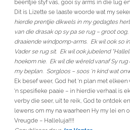
beentjie styf vas, gooi sy arms in die lug en
Dit is Lizette se laaste woorde wat my sek
hierdie prentjie dikwels in my gedagtes herl
van die drasak op sy pa se rug – groot oog,
draaiende windpomp-arms. Ek wil ook so in
Vader se rug sit. Ek wil ook jubelend “Hallel
hoekom nie. Ek wil die wêreld vanaf Sy rug 
my beplan. Sorgloos – soos ‘n kind wat onw
Ek besef weer, God het ‘n plan met elkeen 
‘n spesifieke paaie – in hierdie verhaal is
verby die seer, uit te reik, God te ontdek en
lewens om my na waarheen Hy my lei en 
Vreugde – Halleluja!!!!