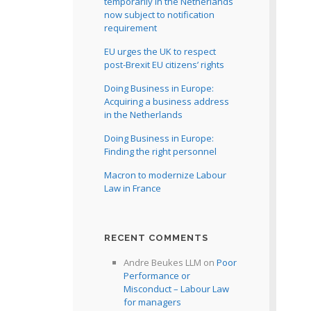
temporarily in the Netherlands
now subject to notification
requirement
EU urges the UK to respect
post-Brexit EU citizens’ rights
Doing Business in Europe:
Acquiring a business address
in the Netherlands
Doing Business in Europe:
Finding the right personnel
Macron to modernize Labour
Law in France
RECENT COMMENTS
Andre Beukes LLM
on
Poor
Performance or
Misconduct – Labour Law
for managers