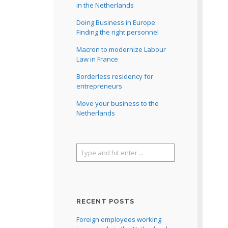
in the Netherlands
Doing Business in Europe:
Finding the right personnel
Macron to modernize Labour
Law in France
Borderless residency for
entrepreneurs
Move your business to the
Netherlands
RECENT POSTS
Foreign employees working