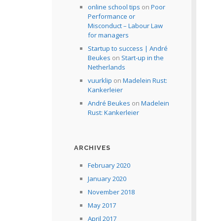
online school tips
on
Poor
Performance or
Misconduct – Labour Law
for managers
Startup to success | André
Beukes
on
Start-up in the
Netherlands
vuurklip
on
Madelein Rust:
Kankerleier
André Beukes
on
Madelein
Rust: Kankerleier
ARCHIVES
February 2020
January 2020
November 2018
May 2017
April 2017