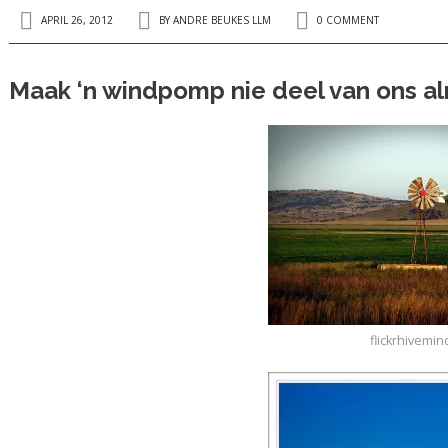
APRIL 26, 2012
BY
ANDRE BEUKES LLM
0 COMMENT
Maak ‘n windpomp nie deel van ons alm
flickrhivemin