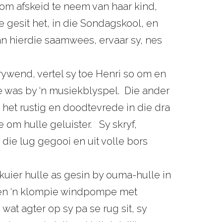
t om afskeid te neem van haar kind,
ie gesit het, in die Sondagskool, en
n hierdie saamwees, ervaar sy, nes
krywend, vertel sy toe Henri so om en
ke was by ‘n musiekblyspel. Die ander
het rustig en doodtevrede in die dra
e om hulle geluister. Sy skryf,
ie lug gegooi en uit volle bors
 kuier hulle as gesin by ouma-hulle in
sen ‘n klompie windpompe met
at agter op sy pa se rug sit, sy