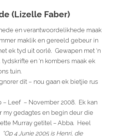
e (Lizelle Faber)
thede en verantwoordelikhede maak
t sommer maklik en gereeld gebeur in
et ek tyd uit oorlê. Gewapen met ‘n
u tydskrifte en ‘n kombers maak ek
ns tuin.
gnorer dit – nou gaan ek bietjie rus
 op – Leef – November 2008. Ek kan
vir my gedagtes en begin deur die
zette Murray getitel – Abba. Heel
:
“Op 4 Junie 2005 is Henri, die