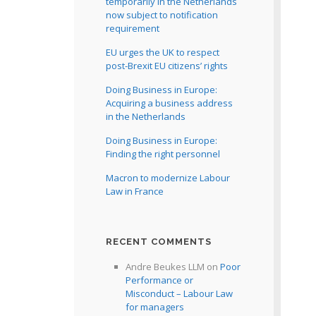
temporarily in the Netherlands
now subject to notification
requirement
EU urges the UK to respect
post-Brexit EU citizens’ rights
Doing Business in Europe:
Acquiring a business address
in the Netherlands
Doing Business in Europe:
Finding the right personnel
Macron to modernize Labour
Law in France
RECENT COMMENTS
Andre Beukes LLM
on
Poor
Performance or
Misconduct – Labour Law
for managers