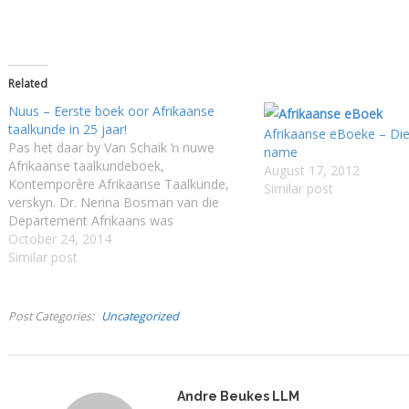
Related
Nuus – Eerste boek oor Afrikaanse
taalkunde in 25 jaar!
Afrikaanse eBoeke – Die
Pas het daar by Van Schaik ŉ nuwe
name
Afrikaanse taalkundeboek,
August 17, 2012
Kontemporêre Afrikaanse Taalkunde,
Similar post
verskyn. Dr. Nerina Bosman van die
Departement Afrikaans was
mederedakteur saam met prof. Wannie
October 24, 2014
Carstens van Noordwes-Universiteit se
Similar post
Potchefstroomkampus. Dit is die eerste
boek wat ŉ volledige oorsig oor alle
aspekte van die Afrikaanse taalkunde
Post Categories
Uncategorized
gee sedert Inleiding tot die Afrikaanse…
Andre Beukes LLM