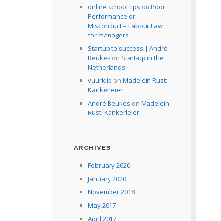
online school tips
on
Poor
Performance or
Misconduct – Labour Law
for managers
Startup to success | André
Beukes
on
Start-up in the
Netherlands
vuurklip
on
Madelein Rust:
Kankerleier
André Beukes
on
Madelein
Rust: Kankerleier
ARCHIVES
February 2020
January 2020
November 2018
May 2017
April 2017