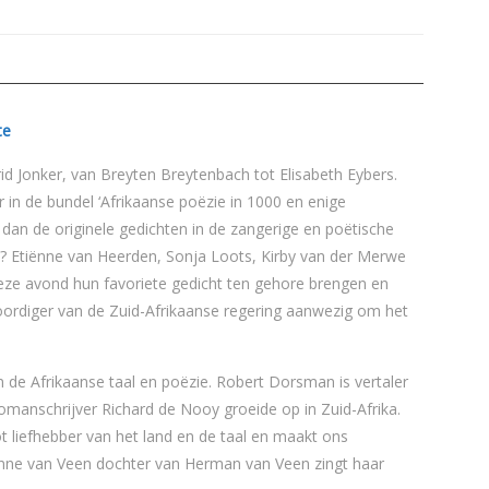
ngrid Jonker, van Breyten Breytenbach tot Elisabeth Eybers.
 in de bundel ‘Afrikaanse poëzie in 1000 en enige
 dan de originele gedichten in de zangerige en poëtische
rs? Etiënne van Heerden, Sonja Loots, Kirby van der Merwe
deze avond hun favoriete gedicht ten gehore brengen en
nwoordiger van de Zuid-Afrikaanse regering aanwezig om het
 de Afrikaanse taal en poëzie. Robert Dorsman is vertaler
omanschrijver Richard de Nooy groeide op in Zuid-Afrika.
ot liefhebber van het land en de taal en maakt ons
Anne van Veen dochter van Herman van Veen zingt haar