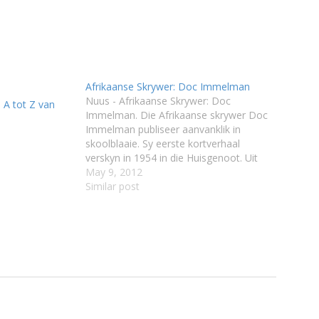
Afrikaanse Skrywer: Doc Immelman
Nuus - Afrikaanse Skrywer: Doc
 A tot Z van
Immelman. Die Afrikaanse skrywer Doc
Immelman publiseer aanvanklik in
skoolblaaie. Sy eerste kortverhaal
verskyn in 1954 in die Huisgenoot. Uit
sy pen verskyn meer as 35 boeke, 400
May 9, 2012
kortverhale en talle artikels en essays.
Similar post
Met sy eerste boek, Verhale uit Suidwes
(1958), lei hy 'n lang…