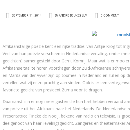
SEPTEMBER 11, 2014
BY
ANDRE BEUKES LLM
0 COMMENT
Afrikaanstalige poëzie kent een rijke traditie: van Antjie Krog tot I
Veel van hun poëzie verscheen in Nederlandse vertaling, onder meer
gedichten’, samengesteld door Gerrit Komrij. Maar wat is er mooier
Afrikaanse taal te horen voordragen door Zuid-Afrikaanse schrijve
en Marita van der Vyver zijn op tournee in Nederland en zullen op 
vertellen wat zij er zo prachtig aan vinden. Ook is er een vertege
favoriete gedicht van president Zuma voor te dragen.
Daarnaast zijn er nog meer gasten die hun hart hebben verpand aan
van poëzie uit het Afrikaans naar het Nederlands. De Nederlandse r
Presentatrice Tineke de Nooij, bekend van radio en televisie, is gro
deelgenoot van haar lievelingsgedicht. Zangeres en theatermaker 