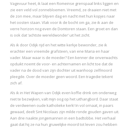
Vagevuur heet, ik laat een Romeinse grenspaal links liggen en
zie een veld vol zonnebloemen. Vreemd, ze draaien niet met
de zon mee, maar blijven dag en nacht met hun kopjes naar
het oosten staan. Vlak voor ik de bocht om ga, zie ik aan de
verre horizon nog even de Domtoren staan. Een groet en dan
is ook dat ‘achtste wereldwonder’ uit het zicht.
Als ik door Odijk rijd en het witte kerkje bewonder, zie ik
erachter een vreemde grafsteen, van ene Maria en haar
vader. Maar waar is de moeder? Een kenner die onverwachts
opduikt noemt de voor- en achternamen en licht toe dat de
vader na de dood van zijn dochter uit wanhoop zelfmoord
pleegde. Over de moeder geen woord. Een tragedie tekent
zich af.
Als ik in Het Wapen van Odijk even koffie drink om onderweg
niet te bezwijken, valt mijn oog op het uithangbord. Daar staat
de verdwenen oude katholieke kerk! In vol ornaat, in paars
gewaad, deelt Sint Nicolaas zijn milde ronde gouden gaven uit.
Aan drie naakte jongemannen in een badtobbe. Het verhaal
gaat dat hij ze na hun gruwelijke moord tot leven zou hebben
I