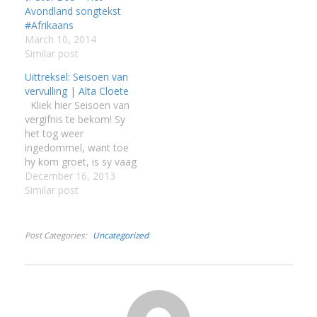
I
Avondland songtekst
#Afrikaans
I
March 10, 2014
Similar post
I
Uittreksel: Seisoen van
vervulling | Alta Cloete
Kliek hier Seisoen van
I
vergifnis te bekom! Sy
het tog weer
ingedommel, want toe
hy kom groet, is sy vaag
en verward.“Dankie,
December 16, 2013
Emmie, jy sal nooit
Similar post
weet wat jy vannag vir
my gedoen het nie.”Te
gou is hy weg, die
Post Categories
Uncategorized
voordeur se klik skielik
hard in die stilte wat…