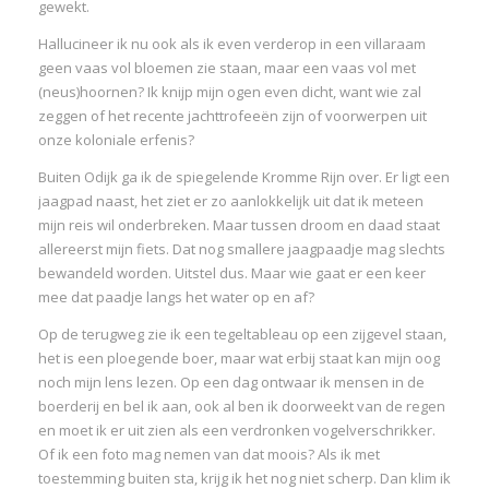
gewekt.
:
Hallucineer ik nu ook als ik even verderop in een villaraam
geen vaas vol bloemen zie staan, maar een vaas vol met
I
(neus)hoornen? Ik knijp mijn ogen even dicht, want wie zal
zeggen of het recente jachttrofeeën zijn of voorwerpen uit
:
:
onze koloniale erfenis?
Buiten Odijk ga ik de spiegelende Kromme Rijn over. Er ligt een
I
jaagpad naast, het ziet er zo aanlokkelijk uit dat ik meteen
mijn reis wil onderbreken. Maar tussen droom en daad staat
I
allereerst mijn fiets. Dat nog smallere jaagpaadje mag slechts
I
bewandeld worden. Uitstel dus. Maar wie gaat er een keer
I
mee dat paadje langs het water op en af?
I
Op de terugweg zie ik een tegeltableau op een zijgevel staan,
het is een ploegende boer, maar wat erbij staat kan mijn oog
I
noch mijn lens lezen. Op een dag ontwaar ik mensen in de
boerderij en bel ik aan, ook al ben ik doorweekt van de regen
en moet ik er uit zien als een verdronken vogelverschrikker.
Of ik een foto mag nemen van dat moois? Als ik met
toestemming buiten sta, krijg ik het nog niet scherp. Dan klim ik