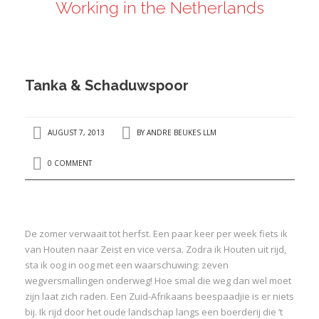
Working in the Netherlands
ANDRÉ BEUKES
INTERNATIONAL AND EU LABOUR LAW
PRIVACY POLICY
Tanka & Schaduwspoor
I
AUGUST 7, 2013
BY
ANDRE BEUKES LLM
I
0 COMMENT
De zomer verwaait tot herfst. Een paar keer per week fiets ik
van Houten naar Zeist en vice versa. Zodra ik Houten uit rijd,
sta ik oog in oog met een waarschuwing: zeven
wegversmallingen onderweg! Hoe smal die weg dan wel moet
zijn laat zich raden. Een Zuid-Afrikaans beespaadjie is er niets
bij. Ik rijd door het oude landschap langs een boerderij die ’t