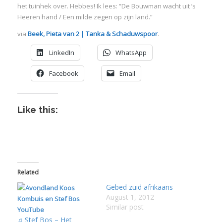
het tuinhek over. Hebbes! Ik lees: “De Bouwman wacht uit ’s
Heeren hand / Een milde zegen op zijn land.”
via
Beek, Pieta van 2 | Tanka & Schaduwspoor
.
LinkedIn
WhatsApp
I
Facebook
Email
Like this:
I
I
I
I
Related
I
Gebed zuid afrikaans
August 1, 2012
Similar post
♫ Stef Bos – Het