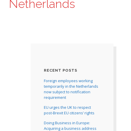
Netherlands
RECENT POSTS
Foreign employees working
temporarily in the Netherlands
now subject to notification
requirement
EU urges the UK to respect
post-Brexit EU citizens’ rights
Doing Business in Europe:
Acquiring a business address