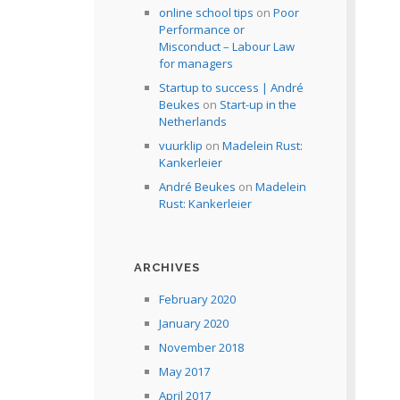
online school tips
on
Poor
Performance or
Misconduct – Labour Law
for managers
Startup to success | André
Beukes
on
Start-up in the
Netherlands
vuurklip
on
Madelein Rust:
Kankerleier
André Beukes
on
Madelein
Rust: Kankerleier
ARCHIVES
February 2020
January 2020
November 2018
May 2017
April 2017