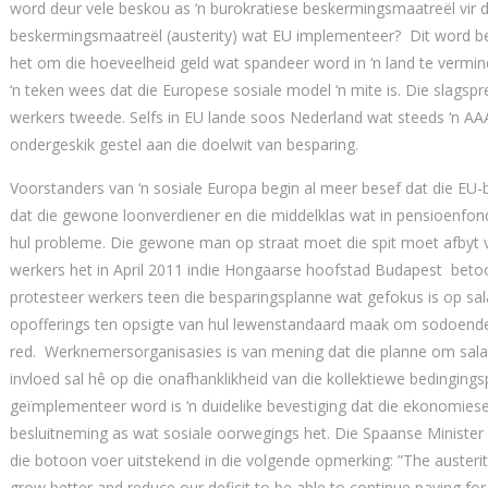
word deur vele beskou as ‘n burokratiese beskermingsmaatreël vir di
beskermingsmaatreël (austerity) wat EU implementeer? Dit word be
het om die hoeveelheid geld wat spandeer word in ‘n land te vermin
‘n teken wees dat die Europese sosiale model ‘n mite is. Die slagspr
werkers tweede. Selfs in EU lande soos Nederland wat steeds ‘n AAA
ondergeskik gestel aan die doelwit van besparing.
Voorstanders van ‘n sosiale Europa begin al meer besef dat die EU-b
dat die gewone loonverdiener en die middelklas wat in pensioenfon
hul probleme. Die gewone man op straat moet die spit moet afbyt v
werkers het in April 2011 indie Hongaarse hoofstad Budapest bet
protesteer werkers teen die besparingsplanne wat gefokus is op sa
opofferings ten opsigte van hul lewenstandaard maak om sodoende p
red. Werknemersorganisasies is van mening dat die planne om salar
invloed sal hê op die onafhanklikheid van die kollektiewe bedinging
geïmplementeer word is ‘n duidelike bevestiging dat die ekonomiese
besluitneming as wat sosiale oorwegings het. Die Spaanse Minist
die botoon voer uitstekend in die volgende opmerking: ”The auste
grow better and reduce our deficit to be able to continue paying for 