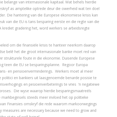
e belange van internasionale kapitaal. Wat behels hierdie
skryf as amptelike optrede deur die owerheid wat ten doel
der. Die hantering van die Europese ekonomiese krisis kan
euk van die EU is tans besparing eerste en die regte van die
 krediet gradering het, word werkers se arbeidsregte
eleid om die finansiële krisis te hanteer neerkom daarop
dse belê het die groot internasionale banke moet red van
ir strukturele foute in die ekonomie. Duisende Europese
oog teen die EU se besparingsplanne. Regoor Europa
laris- en pensioenverminderings. Werkers moet al meer
olitici en bankiers uit laasgenoemde benarde posisie te
isverhogings en pesioenverbeterings te vries ‘n negatiewe
sproses.
Die wyse waarop hierdie besparingsmaatreëls
 markbeginsels steeds meer invloed het op politieke
er van Finansies omskryf die rede waarom markoorwegings
rity measures are necessary because we need to grow and
the state of well-being”.