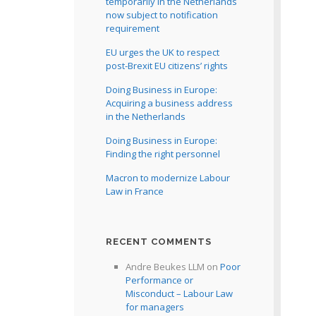
temporarily in the Netherlands
now subject to notification
requirement
EU urges the UK to respect
post-Brexit EU citizens’ rights
Doing Business in Europe:
Acquiring a business address
in the Netherlands
Doing Business in Europe:
Finding the right personnel
Macron to modernize Labour
Law in France
RECENT COMMENTS
Andre Beukes LLM
on
Poor
Performance or
Misconduct – Labour Law
for managers