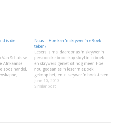
nd is die
Nuus – Hoe kan 'n skrywer 'n eBoek
teken?
Lesers is mal daaroor as 'n skrywer 'n
p Van Schaik se
persoonlike boodskap skryf in 'n boek
e Afrikaanse
en skrywers geniet dit nog meer! Hoe
de soos handel,
nou gedaan as 'n leser 'n eBoek
enskappe,
gekoop het, en 'n skrywer 'n boek-teken
geleentheid hou? Gary McLaren skryf
June 10, 2013
, publieke en
dat alhoewel die tegnologie nog
Similar post
 navorsing
kraakvars is daar interessante
rdrukke van
oplossing…
e vir die
Die 18
die subkategorie