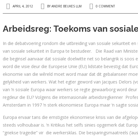
APRIL 4, 2012
BY
ANDRE BEUKES LLM
0 COMMENT
Arbeidsreg: Toekoms van sosiale
In die debatvoering rondom die uitbreiding van sosiale sekuriteit en 
van sosiale sekuriteit in Europa te bestudeer. Die Raad van Mini
die beginsel aanvaar dat sosiale doelwitte net so belangrik is soo
word die visie deur die Europese Unie (EU) lidstate bevestig dat 
ekonomie van die wêreld moet word maar dat dit gebalanseer moet w
gelykheid van werkers. Wat het egter geword van Jacques Delors (v
van ‘n sosiale Europa waar werkers se regte gewaarborg word deur i
regdeur die EU? Volgens die internasionale arbeidsregkenner Profes
Amsterdam in 1997 ‘n sterk ekonomiese Europa maar ‘n sagte sosi
Europa ervaar tans die ernstigste ekonomiese krisis van die afgelop
steeds volhoubaar is. ‘n Kritikus het selfs sinies opgemerk dat Euro
“griekse tragedie” vir die werkersklas. Die besparingsmaatreëls (‘au