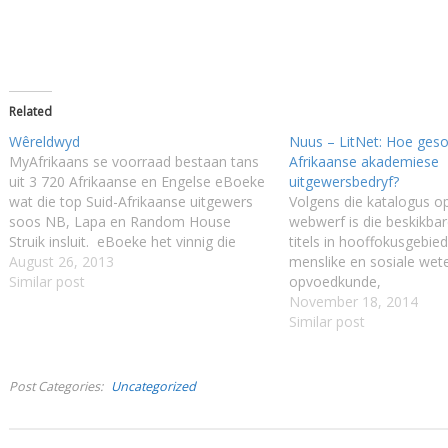
Related
Wêreldwyd
Nuus – LitNet: Hoe geso
MyAfrikaans se voorraad bestaan tans
Afrikaanse akademiese
uit 3 720 Afrikaanse en Engelse eBoeke
uitgewersbedryf?
wat die top Suid-Afrikaanse uitgewers
Volgens die katalogus o
soos NB, Lapa en Random House
webwerf is die beskikbar
Struik insluit. eBoeke het vinnig die
titels in hooffokusgebie
voel-voel beginfase verbygesteek en
August 26, 2013
menslike en sosiale wet
vandag verkies miljoene lesers eBoeke
Similar post
opvoedkunde,
bo die gedrukte boek. Stap net in
gesondheidswetenskappe
November 18, 2014
Europa en Amerika deur enige
ontwikkelingsbestuur en
Similar post
aankomssaal…
almal heruitgawes of he
handboeke wat jare geled
eerste keer uitgegee is. 
Post Categories
Uncategorized
Afrikaanse titels onder 
tale in…