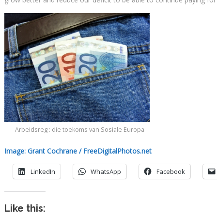
Arbeidsreg : die toekoms van Sosiale Europa
Image: Grant Cochrane / FreeDigitalPhotos.net
LinkedIn
WhatsApp
Facebook
Like this: