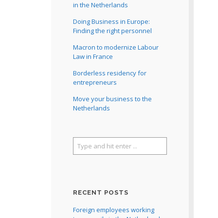
in the Netherlands
Doing Business in Europe:
Finding the right personnel
Macron to modernize Labour
Law in France
Borderless residency for
entrepreneurs
Move your business to the
Netherlands
RECENT POSTS
Foreign employees working