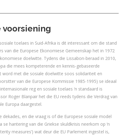
 voorsiening
sosiale toelaes in Suid-Afrika is dit interessant om die stand
sters van die Europese Ekonomiese Gemeenskap het in 1972
s ekonomiese doelwitte. Tydens die Lissabon-beraad in 2010,
Europa die mees kompeterende en kennis-gebaseerde
ord met die sosiale doelwitte soos solidariteit en
oorsitter van die Europese Kommissie 1985-1995) se ideaal
nternasionale reg en sosiale toelaes ‘n standaard is
sor Roger Blanpair het die EU reeds tydens die Verdrag van
ale Europa daargestel.
e dekades, en die vraag is of die Europese sosiale model
pa se hantering van die Griekse skuldkrisis neerkom op ‘n
sterity measures’) wat deur die EU Parlement ingestel is,