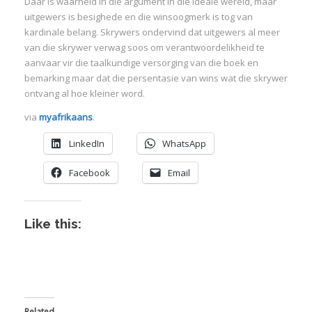
Daar is waarheid in die argument in die ideale wêreld, maar
uitgewers is besighede en die winsoogmerk is tog van
:
kardinale belang. Skrywers ondervind dat uitgewers al meer
van die skrywer verwag soos om verantwoordelikheid te
I
aanvaar vir die taalkundige versorging van die boek en
:
:
bemarking maar dat die persentasie van wins wat die skrywer
ontvang al hoe kleiner word.
via
myafrikaans
.
I
LinkedIn
WhatsApp
I
Facebook
Email
I
I
I
Like this:
I
Related