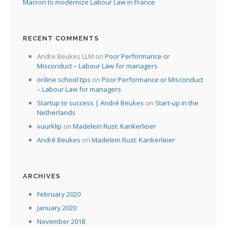
Macron to modernize Labour Law in France
RECENT COMMENTS
Andre Beukes LLM
on
Poor Performance or
Misconduct – Labour Law for managers
online school tips
on
Poor Performance or Misconduct
– Labour Law for managers
Startup to success | André Beukes
on
Start-up in the
Netherlands
vuurklip
on
Madelein Rust: Kankerleier
André Beukes
on
Madelein Rust: Kankerleier
ARCHIVES
February 2020
January 2020
November 2018