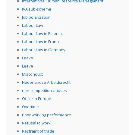
International Human Resource Management
IVA sub-scheme
Job polarization
Labour Law
Labour Law in Estonia
Labour Law in France
Labour Law in Germany
Leave
Leave
Misconduct
Nederlandse Arbeidsrecht
non-competition clauses
Office in Europe
Overtime
Poor working performance
Refusal to work
Restraint of trade