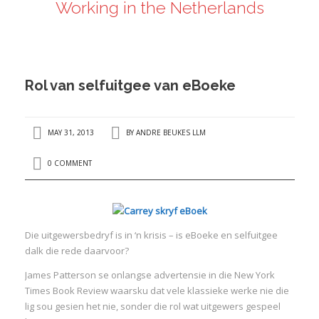
Working in the Netherlands
ANDRÉ BEUKES
INTERNATIONAL AND EU LABOUR LAW
PRIVACY POLICY
Rol van selfuitgee van eBoeke
I
MAY 31, 2013
BY
ANDRE BEUKES LLM
I
0 COMMENT
Die uitgewersbedryf is in ‘n krisis – is eBoeke en selfuitgee
dalk die rede daarvoor?
James Patterson se onlangse advertensie in die New York
Times Book Review waarsku dat vele klassieke werke nie die
lig sou gesien het nie, sonder die rol wat uitgewers gespeel