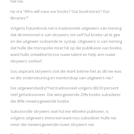
het nie.
Hy vra “Who will save our books? Our bookstores? Our
libraries?”
Volgens Futurebook.net is tradisionele uitgewers van mening
dat dit immoreel is van skrywers om self hul boeke uit te gee
en die uitgewer sodoende te systap. Uitgewers is van mening
dat hulle die monopolie moet hê op die publikasie van boeke,
want hulle ontwikkel brose nuwe talent en help arm nuwe
skrywers oorleef.
Sou aspirant skrywers ooit die mark betree het as dit nie was
vir die ondersteuning en mentorskap van uitgewers nie?
Die uitgewersbedryf het tradisioneel volgens 80/20 persent
reël gefunksioneer. Die winsgewende 20% boeke subsidieer
die 80% niewinsgewende boeke.
Suksesvolle skrywers wat hul eie eBoeke publiseer, is
volgens uitgewers immoreel want nou subsidieer hulle nie
meer die niewinsgewende nuwe skrywers nie.
I