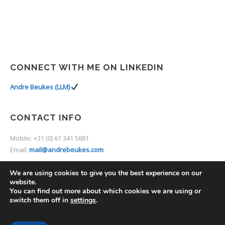
CONNECT WITH ME ON LINKEDIN
Andre Beukes (LLM)
CONTACT INFO
Mobile: +31 (0) 61 341 5881
Email:
mail@andrebeukes.com
We are using cookies to give you the best experience on our
website.
You can find out more about which cookies we are using or
switch them off in
settings
.
2014 © Thine. Premium Theme by
UXbarn
.