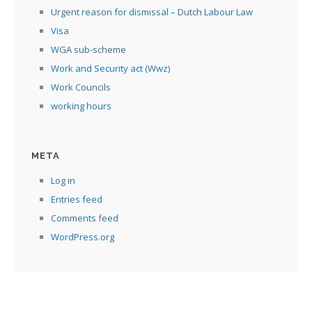
Urgent reason for dismissal – Dutch Labour Law
Visa
WGA sub-scheme
Work and Security act (Wwz)
Work Councils
working hours
META
Log in
Entries feed
Comments feed
WordPress.org