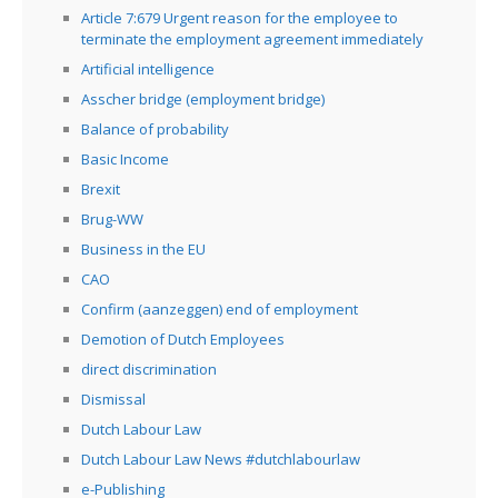
Article 7:679 Urgent reason for the employee to
terminate the employment agreement immediately
Artificial intelligence
Asscher bridge (employment bridge)
Balance of probability
Basic Income
Brexit
Brug-WW
Business in the EU
CAO
Confirm (aanzeggen) end of employment
Demotion of Dutch Employees
direct discrimination
Dismissal
Dutch Labour Law
Dutch Labour Law News #dutchlabourlaw
e-Publishing