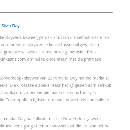
rdie skrywers beweeg gemaklik tussen die selfpublikasie- en
e entrepreneur- skrywer se keuse tussen uitgewers en
ie grootste sal wees. Hierdie nuwe generasie eBoek
frikaans.com om hul te ondersteun met die praktiese
‘n topverkoop- skrywer van 22 romans. Day het die media se
ks. Die Crossfire eBoeke reeks het lig gesien as ‘n selfPub
albook.com vroeër hierdie jaar in die nuus toe sy ‘n
e Cosmopolitan tydskrif om twee nuwe titels aan hulle te
taan nadat Day haar illusie met die New York uitgewers
ktuele verpligtings teenoor skrywers uit die era van net na