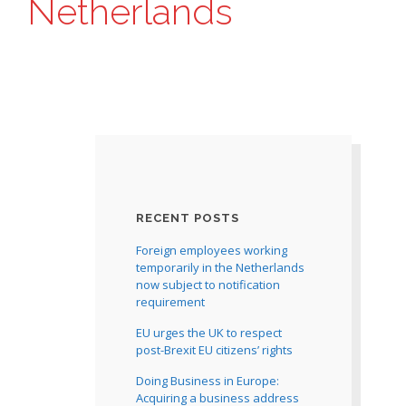
Netherlands
RECENT POSTS
Foreign employees working
temporarily in the Netherlands
now subject to notification
requirement
EU urges the UK to respect
post-Brexit EU citizens’ rights
Doing Business in Europe:
Acquiring a business address