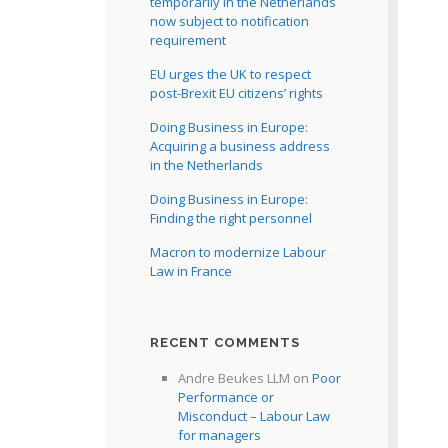
temporarily in the Netherlands
now subject to notification
requirement
EU urges the UK to respect
post-Brexit EU citizens’ rights
Doing Business in Europe:
Acquiring a business address
in the Netherlands
Doing Business in Europe:
Finding the right personnel
Macron to modernize Labour
Law in France
RECENT COMMENTS
Andre Beukes LLM
on
Poor
Performance or
Misconduct – Labour Law
for managers