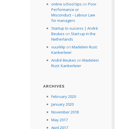
online school tips
on
Poor
Performance or
Misconduct – Labour Law
for managers
Startup to success | André
Beukes
on
Start-up in the
Netherlands
vuurklip
on
Madelein Rust:
Kankerleier
André Beukes
on
Madelein
Rust: Kankerleier
ARCHIVES
February 2020
January 2020
November 2018
May 2017
April 2017