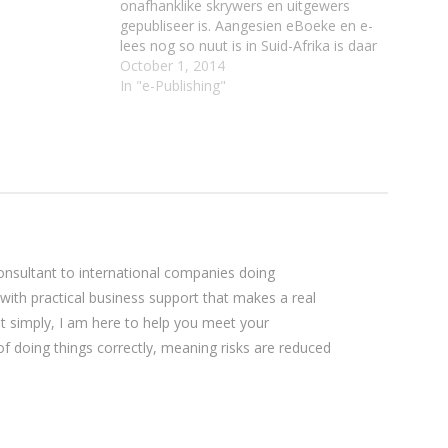
onafhanklike skrywers en uitgewers
gepubliseer is. Aangesien eBoeke en e-
lees nog so nuut is in Suid-Afrika is daar
nie werklik betroubare data beskikbaar
October 1, 2014
oor waarop lesers eBoeke lees nie. Dit
In "e-Publishing"
is interessant om te kyk wat die neiging
in Amerika…
sultant to international companies doing
 with practical business support that makes a real
ut simply, I am here to help you meet your
 of doing things correctly, meaning risks are reduced