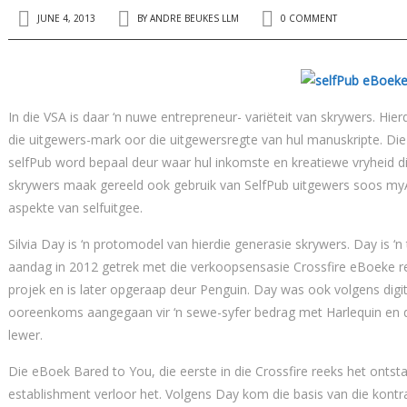
JUNE 4, 2013
BY
ANDRE BEUKES LLM
0 COMMENT
In die VSA is daar ‘n nuwe entrepreneur- variëteit van skrywers. Hie
die uitgewers-mark oor die uitgewersregte van hul manuskripte. Di
selfPub word bepaal deur waar hul inkomste en kreatiewe vryheid d
skrywers maak gereeld ook gebruik van SelfPub uitgewers soos myA
aspekte van selfuitgee.
Silvia Day is ‘n protomodel van hierdie generasie skrywers. Day is 
aandag in 2012 getrek met die verkoopsensasie Crossfire eBoeke ree
projek en is later opgeraap deur Penguin. Day was ook volgens digit
ooreenkoms aangegaan vir ‘n sewe-syfer bedrag met Harlequin en di
lewer.
Die eBoek Bared to You, die eerste in die Crossfire reeks het onts
establishment verloor het. Volgens Day kom die basis van die kontra