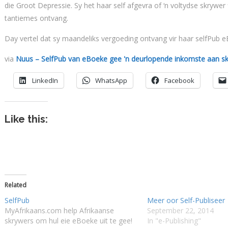
die Groot Depressie. Sy het haar self afgevra of ‘n voltydse skrywer
tantiemes ontvang.
Day vertel dat sy maandeliks vergoeding ontvang vir haar selfPub e
via
Nuus – SelfPub van eBoeke gee 'n deurlopende inkomste aan s
LinkedIn
WhatsApp
Facebook
Like this:
Related
SelfPub
Meer oor Self-Publiseer
MyAfrikaans.com help Afrikaanse
September 22, 2014
skrywers om hul eie eBoeke uit te gee!
In "e-Publishing"