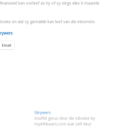
 finansieel kan oorleef as hy of sy slegs elke 6 maande
Boeke en dat sy gemaklik kan leef van die inkomste.
krywers
.
Email
Skrywers
Snuffel gerus deur die eBoeke by
myAfrikaans.com wat self deur