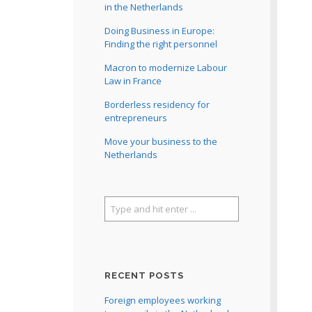
in the Netherlands
Doing Business in Europe:
Finding the right personnel
Macron to modernize Labour
Law in France
Borderless residency for
entrepreneurs
Move your business to the
Netherlands
RECENT POSTS
Foreign employees working