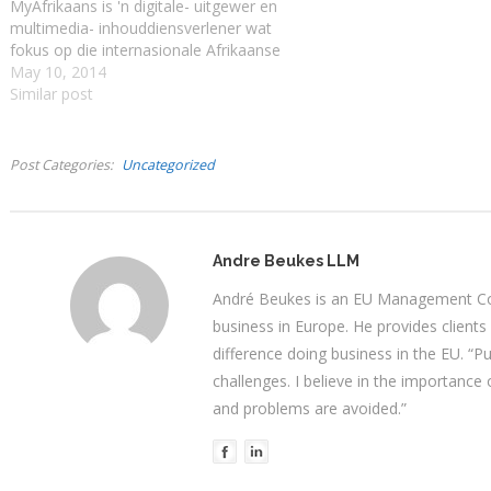
MyAfrikaans is 'n digitale- uitgewer en
multimedia- inhouddiensverlener wat
fokus op die internasionale Afrikaanse
lesersmark, laer profiel skrywers en
May 10, 2014
klein projekte van gevestigde skrywers.
Similar post
Die ontwikkeling van digitale
uitgewersbedryf gee nuwe
moontlikhede aan skrywers om hul
Post Categories
Uncategorized
boeke self as…
Andre Beukes LLM
André Beukes is an EU Management Con
business in Europe. He provides clients
difference doing business in the EU. “P
challenges. I believe in the importance
and problems are avoided.”