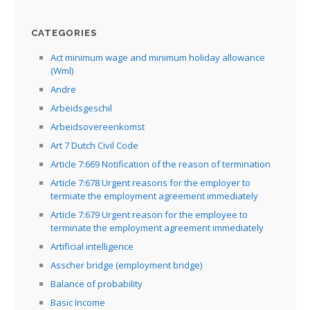
CATEGORIES
Act minimum wage and minimum holiday allowance
(Wml)
Andre
Arbeidsgeschil
Arbeidsovereenkomst
Art 7 Dutch Civil Code
Article 7:669 Notification of the reason of termination
Article 7:678 Urgent reasons for the employer to
termiate the employment agreement immediately
Article 7:679 Urgent reason for the employee to
terminate the employment agreement immediately
Artificial intelligence
Asscher bridge (employment bridge)
Balance of probability
Basic Income