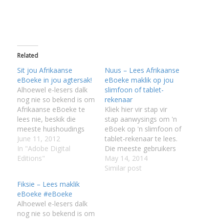
Related
I
Sit jou Afrikaanse
Nuus – Lees Afrikaanse
eBoeke in jou agtersak!
eBoeke maklik op jou
Alhoewel e-lesers dalk
slimfoon of tablet-
nog nie so bekend is om
rekenaar
Afrikaanse eBoeke te
Kliek hier vir stap vir
lees nie, beskik die
stap aanwysings om 'n
I
meeste huishoudings
eBoek op 'n slimfoon of
I
wel oor 'n Android
June 11, 2012
tablet-rekenaar te lees.
I
toestel,'n iPad/iPhone
In "Adobe Digital
Die meeste gebruikers
of oor 'n Blackberry
Editions"
wat die geheim van
May 14, 2014
I
slimfoon. Met 'n
eBoeke ontdek het laai
Similar post
I
mobiele toestel soos 'n
hul gunsteling
Fiksie – Lees maklik
selfoon is dit moontlik
Afrikaanse eBoek op hul
eBoeke #eBoeke
om jou versameling
tablet-rekenaar en
Alhoewel e-lesers dalk
gunsteling Afrikaanse
slimfoon. 'n Slimfoon
nog nie so bekend is om
eBoeke in jou broeksak
word gereeld gebruik