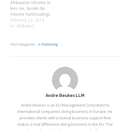
Afrikaanse eBoeke te
I
of handsak…
om vinnig 'n tydjie af te
lees nie, beskik die
knyp om…
meeste huishoudings
I
wel oor 'n Android
February 23, 2014
toestel,'n iPad/iPhone
In "afrikaans"
I
of oor 'n Blackberry
slimfoon. Met 'n
mobiele toestel soos 'n
I
Post Categories
e-Publishing
selfoon is dit moontlik
om jou versameling
gunsteling Afrikaanse
eBoeke in jou broeksak
of handsak…
Andre Beukes LLM
André Beukes is an EU Management Consultant to
international companies doing business in Europe. He
provides clients with practical business support that
makes a real difference doing business in the EU. “Put