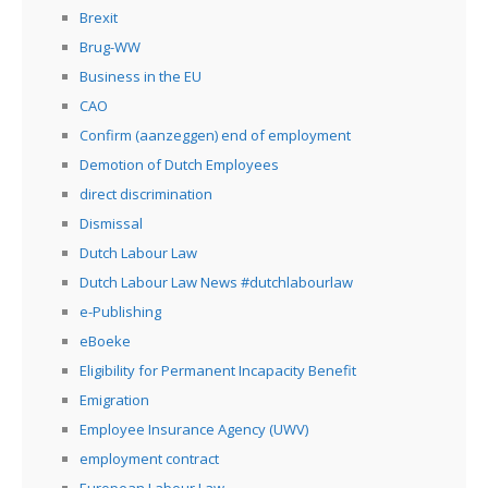
Brexit
Brug-WW
Business in the EU
CAO
Confirm (aanzeggen) end of employment
Demotion of Dutch Employees
direct discrimination
Dismissal
Dutch Labour Law
Dutch Labour Law News #dutchlabourlaw
e-Publishing
eBoeke
Eligibility for Permanent Incapacity Benefit
Emigration
Employee Insurance Agency (UWV)
employment contract