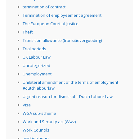
termination of contract
Termination of employeement agreement
The European Court of Justice
Theft
Transition allowance (transitievergoeding)
Trial periods
UK Labour Law
Uncategorized
Unemployment
Unilateral amendment of the terms of employment
#dutchlabourlaw
Urgent reason for dismissal – Dutch Labour Law
Visa
WGA sub-scheme
Work and Security act (Wwz)
Work Councils
working hours