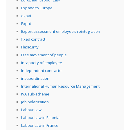
European Labour Law
Expand to Europe
expat
Expat
Expert assessment employee’s reintegration
fixed contract
Flexicurity
Free movement of people
Incapacity of employee
Independent contractor
insubordination
International Human Resource Management
IVA sub-scheme
Job polarization
Labour Law
Labour Law in Estonia
Labour Law in France