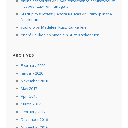
online school tips
on
Poor Performance or Misconduct
– Labour Law for managers
Startup to success | André Beukes
on
Start-up in the
Netherlands
vuurklip
on
Madelein Rust: Kankerleier
André Beukes
on
Madelein Rust: Kankerleier
ARCHIVES
February 2020
January 2020
November 2018
May 2017
April 2017
March 2017
February 2017
December 2016
November 2016