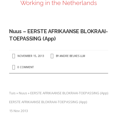
Working in the Netherlands
ANDRÉ BEUKES
INTERNATIONAL AND EU LABOUR LAW
PRIVACY POLICY
Nuus – EERSTE AFRIKAANSE BLOKRAAI-
I
TOEPASSING (App)
I
NOVEMBER 15, 2013
BY
ANDRE BEUKES LLM
0 COMMENT
Tuis » Nuus » EERSTE AFRIKAANSE BLOKRAAI-TOEPASSING (App)
EERSTE AFRIKAANSE BLOKRAAI-TOEPASSING (App)
15 Nov 2013