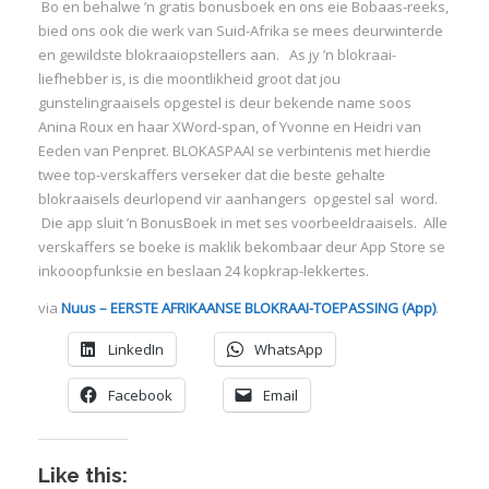
Bo en behalwe ’n gratis bonusboek en ons eie Bobaas-reeks,
bied ons ook die werk van Suid-Afrika se mees deurwinterde
:
en gewildste blokraaiopstellers aan. As jy ’n blokraai-
liefhebber is, is die moontlikheid groot dat jou
I
gunstelingraaisels opgestel is deur bekende name soos
:
:
Anina Roux en haar XWord-span, of Yvonne en Heidri van
Eeden van Penpret. BLOKASPAAI se verbintenis met hierdie
twee top-verskaffers verseker dat die beste gehalte
I
blokraaisels deurlopend vir aanhangers opgestel sal word.
Die app sluit ’n BonusBoek in met ses voorbeeldraaisels. Alle
verskaffers se boeke is maklik bekombaar deur App Store se
I
inkooopfunksie en beslaan 24 kopkrap-lekkertes.
I
I
via
Nuus – EERSTE AFRIKAANSE BLOKRAAI-TOEPASSING (App)
.
I
LinkedIn
WhatsApp
I
Facebook
Email
Like this: