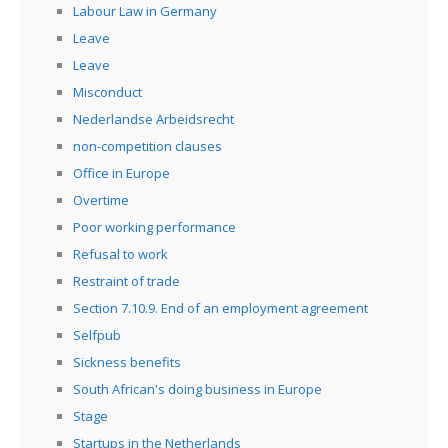
Labour Law in Germany
Leave
Leave
Misconduct
Nederlandse Arbeidsrecht
non-competition clauses
Office in Europe
Overtime
Poor working performance
Refusal to work
Restraint of trade
Section 7.10.9. End of an employment agreement
Selfpub
Sickness benefits
South African's doing business in Europe
Stage
Startups in the Netherlands