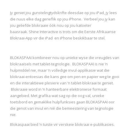
Jy geniet jou gunstelingtydskrifte deesdae op jou iPad, jy lees
die nuus elke dag gerieflik op jou iPhone. Verbeel jou jy kan
jou geliefde blokraaie óók nou op jou katoeter
baasraak. Shine Interactive is trots om die Eerste Afrikaanse
Blokraai-App vir die iPad en iPhone beskikbaar te stel.
BLOKASPAAI kombineer nou op unieke wyse die vreugdes van
blokraaisels met tablet-tegnologie. BLOKASPAAI is nie ’n
hulpmiddel nie, maar ’n volledige invul-applikasie wat die
blokraai-entoesias die kans gee om pen en papier weg te gooi
en die interaktiewe plesiere van ‘n tablet-blokraai te geniet.
Blokraaie word in ‘n hanteerbare elektroniese formaat
aangebied. Met grafika wat sag op die oog val, unieke
toetsbord en gemaklike hulpfunksies gaan BLOKASPAAI oor
die genot van invul en nié die bemeestering van tegnologie
nie.
Blokaspaai bied ’n tuiste vir verskeie blokraai e-publikasies.
I