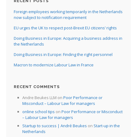
RECENT POSTS
Foreign employees working temporarily in the Netherlands
now subject to notification requirement
EU urges the UK to respect post-Brexit EU citizens’ rights
Doing Business in Europe: Acquiring a business address in
the Netherlands
Doing Business in Europe: Finding the right personnel
Macron to modernize Labour Law in France
RECENT COMMENTS
Andre Beukes LLM
on
Poor Performance or
Misconduct – Labour Law for managers
online school tips
on
Poor Performance or Misconduct
– Labour Law for managers
Startup to success | André Beukes
on
Start-up in the
Netherlands