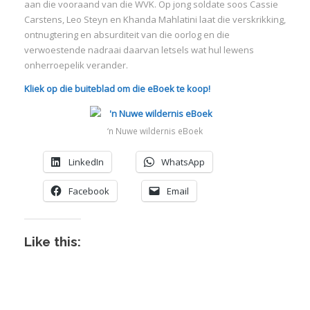
aan die vooraand van die WVK. Op jong soldate soos Cassie
Carstens, Leo Steyn en Khanda Mahlatini laat die verskrikking,
:
ontnugtering en absurditeit van die oorlog en die
verwoestende nadraai daarvan letsels wat hul lewens
I
onherroepelik verander.
:
:
Kliek op die buiteblad om die eBoek te koop!
I
‘n Nuwe wildernis eBoek
I
LinkedIn
WhatsApp
I
I
Facebook
Email
I
I
Like this: