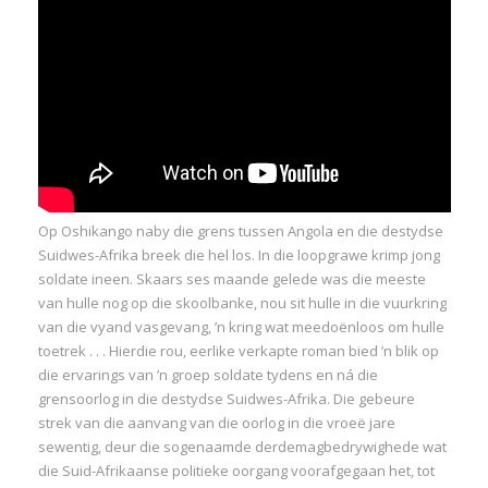
Op Oshikango naby die grens tussen Angola en die destydse
Suidwes-Afrika breek die hel los. In die loopgrawe krimp jong
soldate ineen. Skaars ses maande gelede was die meeste
van hulle nog op die skoolbanke, nou sit hulle in die vuurkring
van die vyand vasgevang, ’n kring wat meedoënloos om hulle
toetrek . . . Hierdie rou, eerlike verkapte roman bied ’n blik op
die ervarings van ’n groep soldate tydens en ná die
grensoorlog in die destydse Suidwes-Afrika. Die gebeure
strek van die aanvang van die oorlog in die vroeë jare
sewentig, deur die sogenaamde derdemagbedrywighede wat
die Suid-Afrikaanse politieke oorgang voorafgegaan het, tot
I