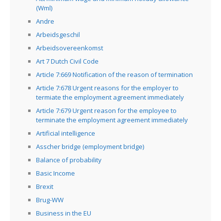
(Wml)
Andre
Arbeidsgeschil
Arbeidsovereenkomst
Art 7 Dutch Civil Code
Article 7:669 Notification of the reason of termination
Article 7:678 Urgent reasons for the employer to
termiate the employment agreement immediately
Article 7:679 Urgent reason for the employee to
terminate the employment agreement immediately
Artificial intelligence
Asscher bridge (employment bridge)
Balance of probability
Basic Income
Brexit
Brug-WW
Business in the EU