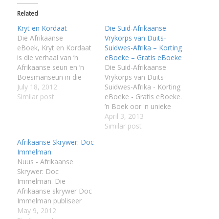
Related
Kryt en Kordaat
Die Suid-Afrikaanse
Die Afrikaanse
Vrykorps van Duits-
eBoek, Kryt en Kordaat
Suidwes-Afrika – Korting
is die verhaal van ’n
eBoeke – Gratis eBoeke
I
Afrikaanse seun en ’n
Die Suid-Afrikaanse
Boesmanseun in die
Vrykorps van Duits-
1930’s. Kryt is vir agt
July 18, 2012
Suidwes-Afrika - Korting
jaar alleenkind op hul
Similar post
eBoeke - Gratis eBoeke.
plaas Halt in die
’n Boek oor 'n unieke
Kalahari. Een koue
stuk geskiedenis wat
April 3, 2013
wintersoggend verskyn
hom tydens die Eerste
Similar post
I
I
die Boesmanseun en sy
Wêreldoorlog afgespeel
Afrikaanse Skrywer: Doc
I
pa op Halt op soek na
het: ’n onafhanklike
Immelman
werk. Kryt sien dadelik
vegeenheid binne die
Nuus - Afrikaanse
I
die…
Duitse Imperiale
Skrywer: Doc
Koloniale Troepe wat
I
Immelman. Die
die Rebellie in Suid-
Afrikaanse skrywer Doc
Afrika ondersteun het
Immelman publiseer
deur teen die Unie-
aanvanklik in
May 9, 2012
Verdedigingsmag te veg