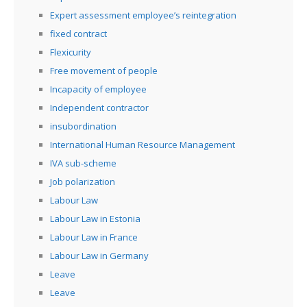
Expert assessment employee’s reintegration
fixed contract
Flexicurity
Free movement of people
Incapacity of employee
Independent contractor
insubordination
International Human Resource Management
IVA sub-scheme
Job polarization
Labour Law
Labour Law in Estonia
Labour Law in France
Labour Law in Germany
Leave
Leave