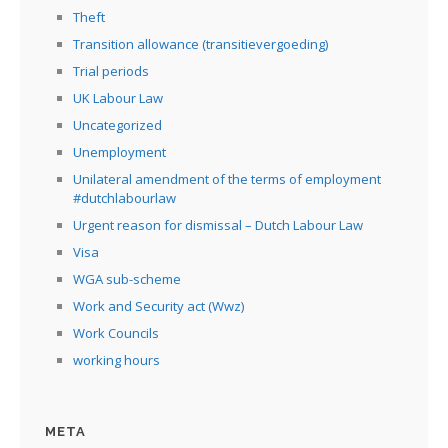
Theft
Transition allowance (transitievergoeding)
Trial periods
UK Labour Law
Uncategorized
Unemployment
Unilateral amendment of the terms of employment
#dutchlabourlaw
Urgent reason for dismissal – Dutch Labour Law
Visa
WGA sub-scheme
Work and Security act (Wwz)
Work Councils
working hours
META