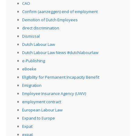
CAO
Confirm (aanzeggen) end of employment
Demotion of Dutch Employees
direct discrimination
Dismissal
Dutch Labour Law
Dutch Labour Law News #dutchlabourlaw
e-Publishing
eBoeke
Eligibility for Permanent Incapacity Benefit
Emigration
Employee Insurance Agency (UWV)
employment contract
European Labour Law
Expand to Europe
Expat
expat