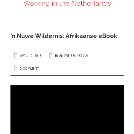
Working in the Netherlands
ANDRÉ BEUKES
INTERNATIONAL AND EU LABOUR LAW
PRIVACY POLICY
'n Nuwe Wildernis: Afrikaanse eBoek
I
APRIL 10, 2013
BY
ANDRE BEUKES LLM
I
0 COMMENT