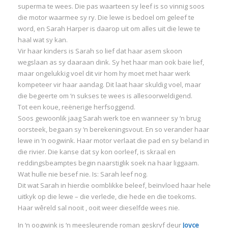
superma te wees. Die pas waarteen sy leef is so vinnig soos
die motor waarmee sy ry. Die lewe is bedoel om geleef te
word, en Sarah Harper is daarop uit om alles uit die lewe te
haal wat sy kan.
Vir haar kinders is Sarah so lief dat haar asem skoon
wegslaan as sy daaraan dink. Sy het haar man ook baie lief,
maar ongelukkig voel dit vir hom hy moet met haar werk
kompeteer vir haar aandag. Dit laat haar skuldig voel, maar
die begeerte om ‘n sukses te wees is allesoorweldigend.
Tot een koue, reënerige herfsoggend.
Soos gewoonlik jaag Sarah werk toe en wanneer sy ‘n brug
oorsteek, begaan sy ‘n berekeningsvout. En so verander haar
lewe in ‘n oogwink. Haar motor verlaat die pad en sy beland in
die rivier. Die kanse dat sy kon oorleef, is skraal en
reddingsbeamptes begin naarstiglik soek na haar liggaam.
Wat hulle nie besef nie. Is: Sarah leef nog.
Dit wat Sarah in hierdie oomblikke beleef, beïnvloed haar hele
uitkyk op die lewe – die verlede, die hede en die toekoms.
Haar wêreld sal nooit , ooit weer dieselfde wees nie.
In ‘n oogwink is ‘n meesleurende roman geskryf deur
Joyce
I