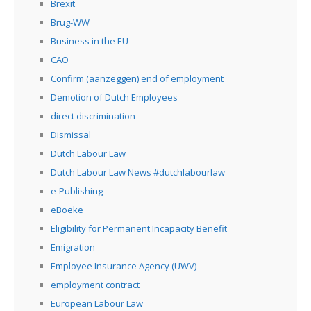
Brexit
Brug-WW
Business in the EU
CAO
Confirm (aanzeggen) end of employment
Demotion of Dutch Employees
direct discrimination
Dismissal
Dutch Labour Law
Dutch Labour Law News #dutchlabourlaw
e-Publishing
eBoeke
Eligibility for Permanent Incapacity Benefit
Emigration
Employee Insurance Agency (UWV)
employment contract
European Labour Law