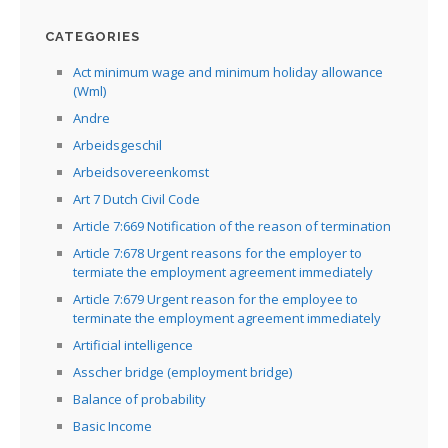
CATEGORIES
Act minimum wage and minimum holiday allowance
(Wml)
Andre
Arbeidsgeschil
Arbeidsovereenkomst
Art 7 Dutch Civil Code
Article 7:669 Notification of the reason of termination
Article 7:678 Urgent reasons for the employer to
termiate the employment agreement immediately
Article 7:679 Urgent reason for the employee to
terminate the employment agreement immediately
Artificial intelligence
Asscher bridge (employment bridge)
Balance of probability
Basic Income