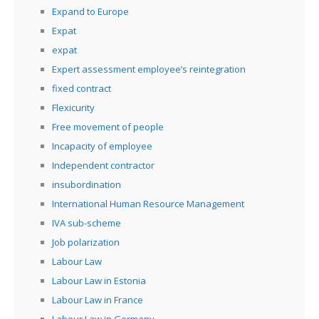
Expand to Europe
Expat
expat
Expert assessment employee’s reintegration
fixed contract
Flexicurity
Free movement of people
Incapacity of employee
Independent contractor
insubordination
International Human Resource Management
IVA sub-scheme
Job polarization
Labour Law
Labour Law in Estonia
Labour Law in France