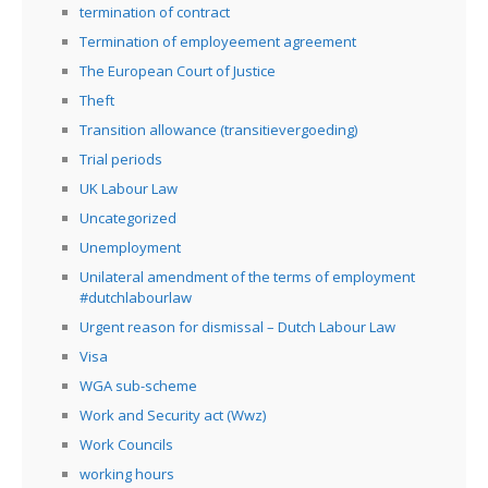
termination of contract
Termination of employeement agreement
The European Court of Justice
Theft
Transition allowance (transitievergoeding)
Trial periods
UK Labour Law
Uncategorized
Unemployment
Unilateral amendment of the terms of employment
#dutchlabourlaw
Urgent reason for dismissal – Dutch Labour Law
Visa
WGA sub-scheme
Work and Security act (Wwz)
Work Councils
working hours