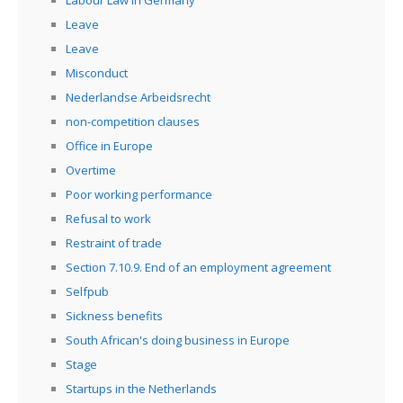
Labour Law in Germany
Leave
Leave
Misconduct
Nederlandse Arbeidsrecht
non-competition clauses
Office in Europe
Overtime
Poor working performance
Refusal to work
Restraint of trade
Section 7.10.9. End of an employment agreement
Selfpub
Sickness benefits
South African's doing business in Europe
Stage
Startups in the Netherlands