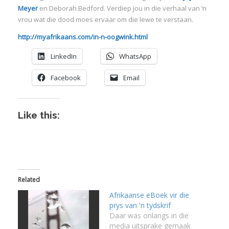
Meyer
en Deborah Bedford. Verdiep jou in die verhaal van ‘n
:
vrou wat die dood moes ervaar om die lewe te verstaan.
http://myafrikaans.com/in-n-oogwink.html
I
:
:
LinkedIn
WhatsApp
Facebook
Email
I
Like this:
I
I
I
I
I
Related
Afrikaanse eBoek vir die
prys van 'n tydskrif
Daar was onlangs in die
media uitsprake gemaak