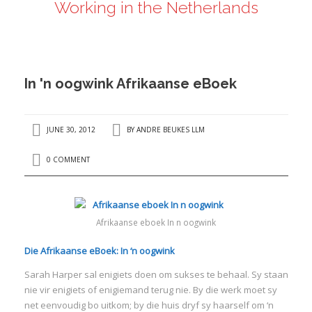
Working in the Netherlands
ANDRÉ BEUKES
INTERNATIONAL AND EU LABOUR LAW
PRIVACY POLICY
In 'n oogwink Afrikaanse eBoek
I
JUNE 30, 2012
BY
ANDRE BEUKES LLM
I
0 COMMENT
Afrikaanse eboek In n oogwink
Die Afrikaanse eBoek: In ‘n oogwink
Sarah Harper sal enigiets doen om sukses te behaal. Sy staan
nie vir enigiets of enigiemand terug nie. By die werk moet sy
net eenvoudig bo uitkom; by die huis dryf sy haarself om ‘n