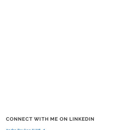
META
Log in
Entries feed
Comments feed
WordPress.org
CONNECT WITH ME ON LINKEDIN