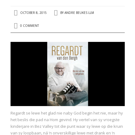
OCTOBER 8, 2015
BY
ANDRE BEUKES LLM
0 COMMENT
Regardt se lewe het glad nie naby God begin het nie, maar hy
het beslis die pad na Hom gevind. Hy vertel van sy vroegste
kinderjare in Bez Valley tot die punt waar sy lewe op die kruin
van sy loopbaan, ná ‘n onverskillige lewe met drank en ‘n