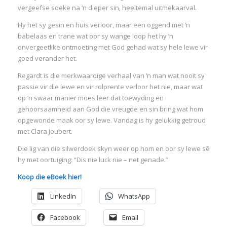
vergeefse soeke na ‘n dieper sin, heeltemal uitmekaarval.
Hy het sy gesin en huis verloor, maar een oggend met ‘n
babelaas en trane wat oor sy wange loop het hy ‘n
onvergeetlike ontmoeting met God gehad wat sy hele lewe vir
goed verander het.
Regardt is die merkwaardige verhaal van ‘n man wat nooit sy
passie vir die lewe en vir rolprente verloor het nie, maar wat
op ‘n swaar manier moes leer dat toewyding en
gehoorsaamheid aan God die vreugde en sin bring wat hom
opgewonde maak oor sy lewe. Vandag is hy gelukkig getroud
met Clara Joubert.
Die lig van die silwerdoek skyn weer op hom en oor sy lewe sê
hy met oortuiging: “Dis nie luck nie – net genade.”
Koop die eBoek hier!
LinkedIn
WhatsApp
Facebook
Email