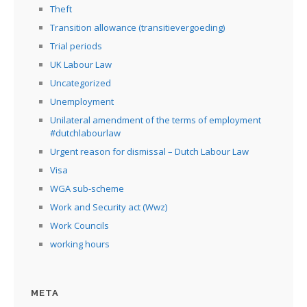
Theft
Transition allowance (transitievergoeding)
Trial periods
UK Labour Law
Uncategorized
Unemployment
Unilateral amendment of the terms of employment
#dutchlabourlaw
Urgent reason for dismissal – Dutch Labour Law
Visa
WGA sub-scheme
Work and Security act (Wwz)
Work Councils
working hours
META