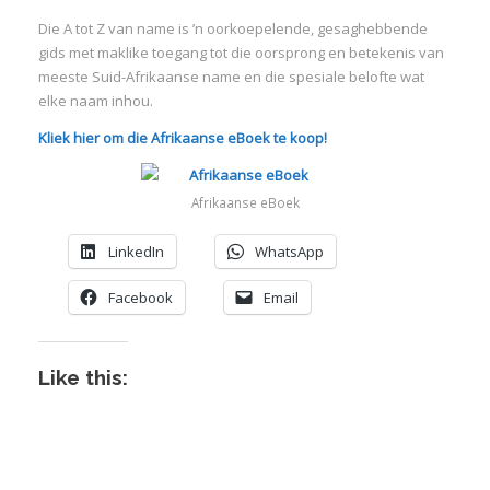
Die A tot Z van name is ’n oorkoepelende, gesaghebbende
:
gids met maklike toegang tot die oorsprong en betekenis van
meeste Suid-Afrikaanse name en die spesiale belofte wat
I
elke naam inhou.
:
:
Kliek hier om die Afrikaanse eBoek te koop!
I
Afrikaanse eBoek
I
LinkedIn
WhatsApp
I
I
Facebook
Email
I
I
Like this: