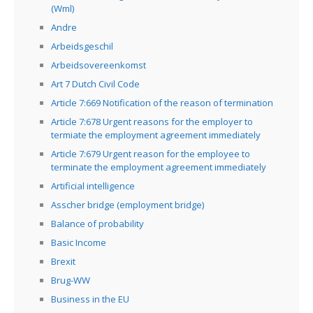
(Wml)
Andre
Arbeidsgeschil
Arbeidsovereenkomst
Art 7 Dutch Civil Code
Article 7:669 Notification of the reason of termination
Article 7:678 Urgent reasons for the employer to
termiate the employment agreement immediately
Article 7:679 Urgent reason for the employee to
terminate the employment agreement immediately
Artificial intelligence
Asscher bridge (employment bridge)
Balance of probability
Basic Income
Brexit
Brug-WW
Business in the EU