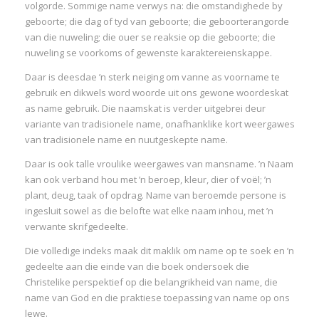
volgorde. Sommige name verwys na: die omstandighede by
geboorte; die dag of tyd van geboorte; die geboorterangorde
van die nuweling; die ouer se reaksie op die geboorte; die
nuweling se voorkoms of gewenste karaktereienskappe.
Daar is deesdae ’n sterk neiging om vanne as voorname te
gebruik en dikwels word woorde uit ons gewone woordeskat
as name gebruik. Die naamskat is verder uitgebrei deur
variante van tradisionele name, onafhanklike kort weergawes
van tradisionele name en nuutgeskepte name.
Daar is ook talle vroulike weergawes van mansname. ’n Naam
kan ook verband hou met ’n beroep, kleur, dier of voël; ’n
plant, deug, taak of opdrag. Name van beroemde persone is
ingesluit sowel as die belofte wat elke naam inhou, met ’n
verwante skrifgedeelte.
Die volledige indeks maak dit maklik om name op te soek en ’n
gedeelte aan die einde van die boek ondersoek die
Christelike perspektief op die belangrikheid van name, die
name van God en die praktiese toepassing van name op ons
lewe.
I