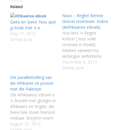
Related
Nuus – Regter Bennie
Griesel resenseer: Kobra
Geite en Giere: Nou spel
(#Afrikaanse eBoek)
jy boek met ’n e
Hoe lees 'n Regter
May 11, 2012
I
Kobra? ( lees volle
Similar post
resensie in Beeld)
Miskien vanweë my
verlangse verbintenis
met Deon Meyer se
December 6, 2013
hoof­karakter, kapt.
Similar post
Bennie Griessel van die
I
Die parallelstelling van
I
polisie se Direktoraat vir
die Afrikaner se posisie
I
Prioriteitsmisdaadonder
met die Palestyn
soeke (beter bekend as
Die Afrikaanse eBoek is
die Valke), het ek
I
'n Bundel met gedigte in
onlangs die onverwagte
I
Afrikaans en Engels: die
maar opwindende
twee tale staan teenoor
uitnodiging van die
mekaar. Breyten noem
boekeredakteur ontvang
hierdie siklus verse
August 31, 2012
om Meyer…
getransformeerde
Similar post