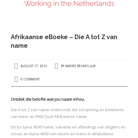
Working in the Netherlands
ANDRÉ BEUKES
INTERNATIONAL AND EU LABOUR LAW
PRIVACY POLICY
Afrikaanse eBoeke – Die A tot Z van
I
name
I
AUGUST 17, 2012
BY
ANDRE BEUKES LLM
0 COMMENT
Ontdek die belofte wat jou naam inhou.
Die A tot Z van name ondersoek die oorsprong en betekenis
van meer as 9000 Suid-Afrikaanse name.
Dit lys byna 4500 name, variante en afleidings van dogters en
vroue, en byna 4600 van seuns en mans in alfabetiese