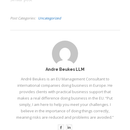
I
‘variasies’ van Darwish
se werk, met sy eie
I
stem daarin vervleg: “Ek
Post Categories
Uncategorized
beskou hierdie
I
fragmente as
lofbetuiging. Miskien
ook ’n poging om die
I
sluier te kan…
Andre Beukes LLM
André Beukes is an EU Management Consultant to
international companies doing business in Europe. He
provides clients with practical business support that
makes a real difference doing business in the EU. “Put
simply, I am here to help you meet your challenges. I
believe in the importance of doing things correctly,
meaning risks are reduced and problems are avoided.”