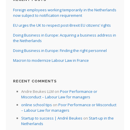
Foreign employees working temporarily in the Netherlands
now subject to notification requirement
EU urges the UK to respect post-Brexit EU citizens’ rights
Doing Business in Europe: Acquiring a business address in
the Netherlands
Doing Business in Europe: Finding the right personnel
Macron to modernize Labour Law in France
RECENT COMMENTS
Andre Beukes LLM
on
Poor Performance or
Misconduct – Labour Law for managers
online school tips
on
Poor Performance or Misconduct
– Labour Law for managers
Startup to success | André Beukes
on
Start-up in the
Netherlands