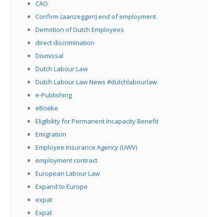
CAO
Confirm (aanzeggen) end of employment
Demotion of Dutch Employees
direct discrimination
Dismissal
Dutch Labour Law
Dutch Labour Law News #dutchlabourlaw
e-Publishing
eBoeke
Eligibility for Permanent Incapacity Benefit
Emigration
Employee Insurance Agency (UWV)
employment contract
European Labour Law
Expand to Europe
expat
Expat