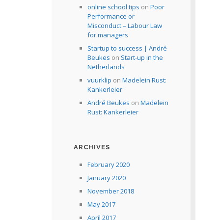
online school tips
on
Poor
Performance or
Misconduct – Labour Law
for managers
Startup to success | André
Beukes
on
Start-up in the
Netherlands
vuurklip
on
Madelein Rust:
Kankerleier
André Beukes
on
Madelein
Rust: Kankerleier
ARCHIVES
February 2020
January 2020
November 2018
May 2017
April 2017