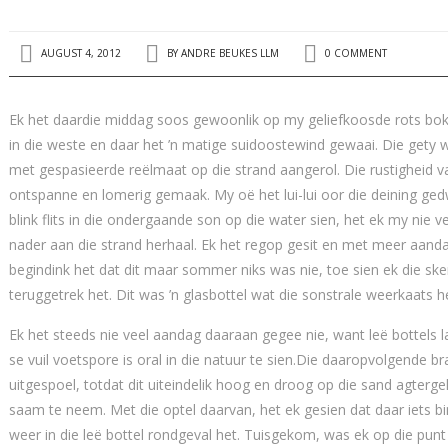
AUGUST 4, 2012
BY
ANDRE BEUKES LLM
0 COMMENT
Ek het daardie middag soos gewoonlik op my geliefkoosde rots bokan
in die weste en daar het ’n matige suidoostewind gewaai. Die gety
met gespasieerde reëlmaat op die strand aangerol. Die rustigheid v
ontspanne en lomerig gemaak. My oë het lui-lui oor die deining ge
blink flits in die ondergaande son op die water sien, het ek my nie vee
nader aan die strand herhaal. Ek het regop gesit en met meer aand
begindink het dat dit maar sommer niks was nie, toe sien ek die sker
teruggetrek het. Dit was ’n glasbottel wat die sonstrale weerkaats h
Ek het steeds nie veel aandag daaraan gegee nie, want leë bottels 
se vuil voetspore is oral in die natuur te sien.Die daaropvolgende br
uitgespoel, totdat dit uiteindelik hoog en droog op die sand agterge
saam te neem. Met die optel daarvan, het ek gesien dat daar iets bi
weer in die leë bottel rondgeval het. Tuisgekom, was ek op die punt 