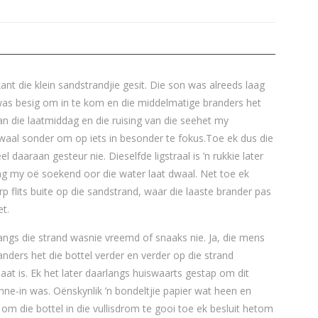
t die klein sandstrandjie gesit. Die son was alreeds laag
 was besig om in te kom en die middelmatige branders het
an die laatmiddag en die ruising van die seehet my
dwaal sonder om op iets in besonder te fokus.Toe ek dus die
l daaraan gesteur nie. Dieselfde ligstraal is ’n rukkie later
ag my oë soekend oor die water laat dwaal. Net toe ek
p flits buite op die sandstrand, waar die laaste brander pas
et.
langs die strand wasnie vreemd of snaaks nie. Ja, die mens
anders het die bottel verder en verder op die strand
laat is. Ek het later daarlangs huiswaarts gestap om dit
nne-in was. Oënskynlik ’n bondeltjie papier wat heen en
om die bottel in die vullisdrom te gooi toe ek besluit hetom