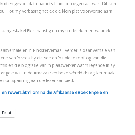
eskud en gevoel dat daar iets binne-intoegedraai was. Dit kon
u. Tot my verbasing het ek die klein plat voorwerpie as ’n
um aangeskakel.Ek is haastig na my studeerkamer, waar ek
sverhale en ’n Pinksterverhaal. Verder is daar verhale van
erie van ’n vrou by die see en ’n tipiese rooftog van die
nis en die biografie van ’n plaaswerker wat ’n legende in sy
 engele wat ’n deurmekaar en bose wêreld draagliker maak.
 en ontspanning aan die leser kan bied.
-en-rowers.html om na die Afrikaanse eBoek Engele en
Email