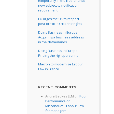
temporarily in the Netherlands
now subject to notification
requirement
EU urges the UK to respect
post-Brexit EU citizens’ rights
Doing Business in Europe:
Acquiring a business address
in the Netherlands
Doing Business in Europe:
Finding the right personnel
Macron to modernize Labour
Law in France
RECENT COMMENTS
Andre Beukes LLM
on
Poor
Performance or
Misconduct – Labour Law
for managers