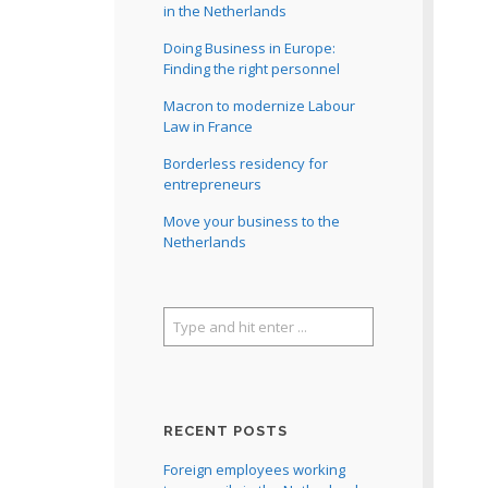
in the Netherlands
Doing Business in Europe:
Finding the right personnel
Macron to modernize Labour
Law in France
Borderless residency for
entrepreneurs
Move your business to the
Netherlands
RECENT POSTS
Foreign employees working