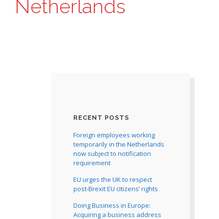
Netherlands
RECENT POSTS
Foreign employees working
temporarily in the Netherlands
now subject to notification
requirement
EU urges the UK to respect
post-Brexit EU citizens’ rights
Doing Business in Europe:
Acquiring a business address