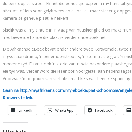
dit eers oop te skroef. Ek het die bondeltjie papier in my hand uitg
afvalkos of iets soortgelyk wees en ek het dit maar vieserig oopgevo
kamera se geheue plaatjie herken!
Skielik was al my sintuie in ’n vlaag van nuuskierigheid op maksim
met bewende hande die plaatjie verder ondersoek het.
Die Afrikaanse eBoek bevat onder andere twee Kersverhale, twee Paa
’n gyselaarsdrama, ’n perlemoenstropery, ’n stem uit die graf, ’n mist
moderne tyd. Daar is ook ’n storie van ’n baie besondere plaasbegraf
eie tyd was. Verder word die leser ook voorgestel aan hedendaagse
Voorwaar ’n potpourri van verhale en artikels wat heerlike spanning
Gaan na http://myafrikaans.com/my-eboeke/piet-schoombie/engele
Roowers te kyk.
LinkedIn
WhatsApp
Facebook